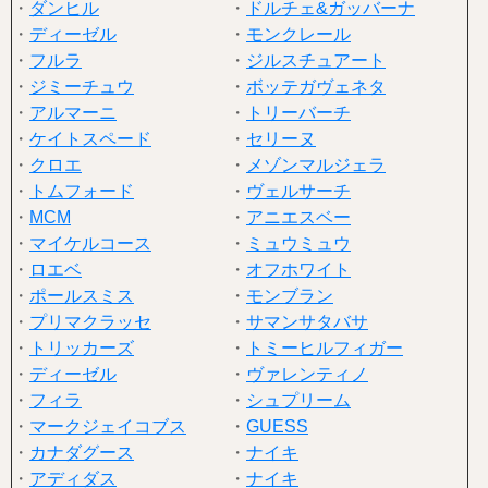
・
ダンヒル
・
ドルチェ&ガッバーナ
・
ディーゼル
・
モンクレール
・
フルラ
・
ジルスチュアート
・
ジミーチュウ
・
ボッテガヴェネタ
・
アルマーニ
・
トリーバーチ
・
ケイトスペード
・
セリーヌ
・
クロエ
・
メゾンマルジェラ
・
トムフォード
・
ヴェルサーチ
・
MCM
・
アニエスベー
・
マイケルコース
・
ミュウミュウ
・
ロエベ
・
オフホワイト
・
ポールスミス
・
モンブラン
・
プリマクラッセ
・
サマンサタバサ
・
トリッカーズ
・
トミーヒルフィガー
・
ディーゼル
・
ヴァレンティノ
・
フィラ
・
シュプリーム
・
マークジェイコブス
・
GUESS
・
カナダグース
・
ナイキ
・
アディダス
・
ナイキ