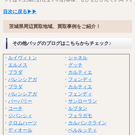
目次に戻る▶▶
茨城県周辺買取地域、買取事例をご紹介！
その他バッグのブログはこちらからチェック♪
・
ルイヴィトン
・
シャネル
・
エルメス
・
グッチ
・
プラダ
・
カルティエ
・
バレンシアガ
・
フェンディ
・
プラダ
・
カルティエ
・
バレンシアガ
・
フェンディ
・
バーバリー
・
サンローラン
・
コーチ
・
ルブタン
・
ジバンシィ
・
フェラガモ
・
クロムハーツ
・
カルバンクライン
・
ディオール
・
ベルルッティ