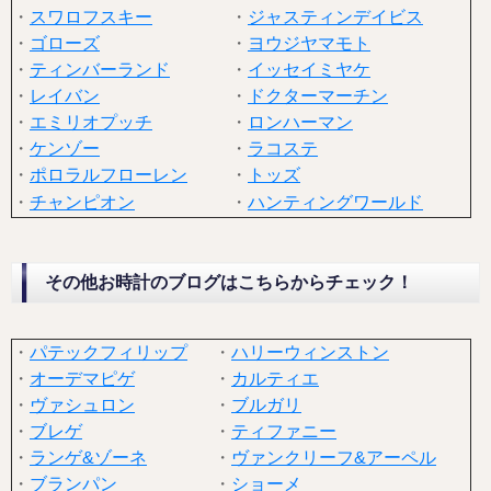
・
スワロフスキー
・
ジャスティンデイビス
・
ゴローズ
・
ヨウジヤマモト
・
ティンバーランド
・
イッセイミヤケ
・
レイバン
・
ドクターマーチン
・
エミリオプッチ
・
ロンハーマン
・
ケンゾー
・
ラコステ
・
ポロラルフローレン
・
トッズ
・
チャンピオン
・
ハンティングワールド
その他お時計のブログはこちらからチェック！
・
パテックフィリップ
・
ハリーウィンストン
・
オーデマピゲ
・
カルティエ
・
ヴァシュロン
・
ブルガリ
・
ブレゲ
・
ティファニー
・
ランゲ&ゾーネ
・
ヴァンクリーフ&アーペル
・
ブランパン
・
ショーメ