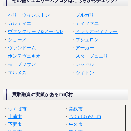
その他ジュエリーのブログはこちらからチェック♪
・
ハリーウィンストン
・
ブルガリ
・
カルティエ
・
ティファニー
・
ヴァンクリーフ&アーペル
・
メレリオディメレー
・
ショーメ
・
ブシュロン
・
ヴァンドーム
・
アーカー
・
ポンテヴェキオ
・
スタージュエリー
・
モーブッサン
・
シャネル
・
エルメス
・
ヴィトン
買取融資の実績がある市町村
・
つくば市
・
常総市
・
土浦市
・
つくばみらい市
・
下妻市
・
牛久市