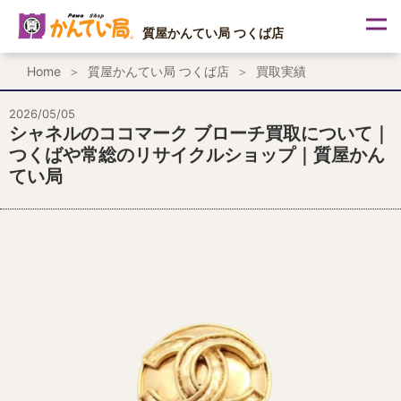
内
容
質屋かんてい局 つくば店
を
ス
Home
質屋かんてい局 つくば店
買取実績
キ
ッ
プ
2026/05/05
シャネルのココマーク ブローチ買取について｜
つくばや常総のリサイクルショップ｜質屋かん
てい局