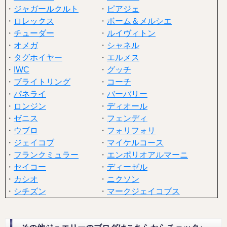
・
ジャガールクルト
・
ピアジェ
・
ロレックス
・
ボーム＆メルシエ
・
チューダー
・
ルイヴィトン
・
オメガ
・
シャネル
・
タグホイヤー
・
エルメス
・
IWC
・
グッチ
・
ブライトリング
・
コーチ
・
パネライ
・
バーバリー
・
ロンジン
・
ディオール
・
ゼニス
・
フェンディ
・
ウブロ
・
フォリフォリ
・
ジェイコブ
・
マイケルコース
・
フランクミュラー
・
エンポリオアルマーニ
・
セイコー
・
ディーゼル
・
カシオ
・
ニクソン
・
シチズン
・
マークジェイコブス