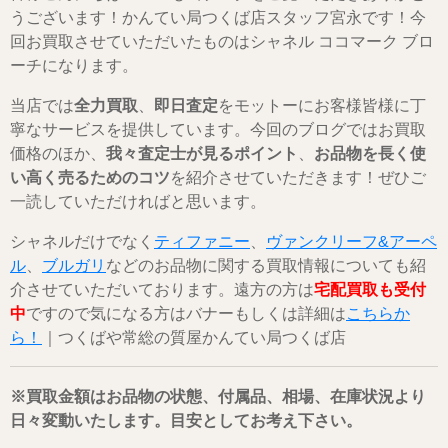
うございます！かんてい局つくば店スタッフ宮永です！今
回お買取させていただいたものはシャネル ココマーク ブロ
ーチになります。
当店では
全力買取
、
即日査定
をモットーにお客様皆様に丁
寧なサービスを提供しています。今回のブログではお買取
価格のほか、
我々査定士が見るポイント
、
お品物を長く使
い高く売るためのコツ
を紹介させていただきます！ぜひご
一読していただければと思います。
シャネルだけでなく
ティファニー
、
ヴァンクリーフ&アーペ
ル
、
ブルガリ
などのお品物に関する買取情報についても紹
介させていただいております。遠方の方は
宅配買取も受付
中
ですので気になる方はバナーもしくは詳細は
こちらか
ら！
｜つくばや常総の質屋かんてい局つくば店
※買取金額はお品物の状態、付属品、相場、在庫状況より
日々変動いたします。目安としてお考え下さい。