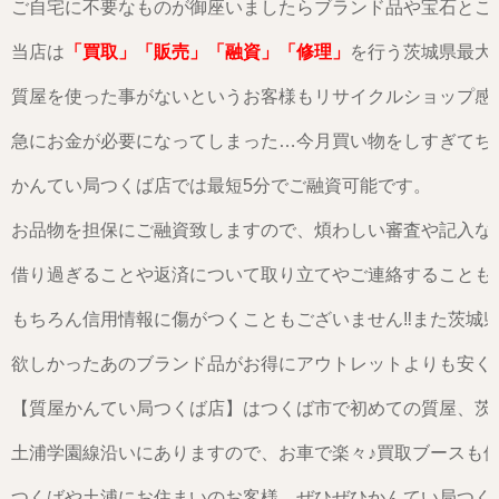
ご自宅に不要なものが御座いましたらブランド品や宝石とご
当店は
「買取」「販売」「融資」「修理」
を行う茨城県最大
質屋を使った事がないというお客様もリサイクルショップ感
急にお金が必要になってしまった…今月買い物をしすぎてち
かんてい局つくば店では最短5分でご融資可能です。
お品物を担保にご融資致しますので、煩わしい審査や記入な
借り過ぎることや返済について取り立てやご連絡することも
もちろん信用情報に傷がつくこともございません‼また茨城
欲しかったあのブランド品がお得にアウトレットよりも安く
【質屋かんてい局つくば店】はつくば市で初めての質屋、茨
土浦学園線沿いにありますので、お車で楽々♪買取ブースも
つくばや土浦にお住まいのお客様、ぜひぜひかんてい局つく