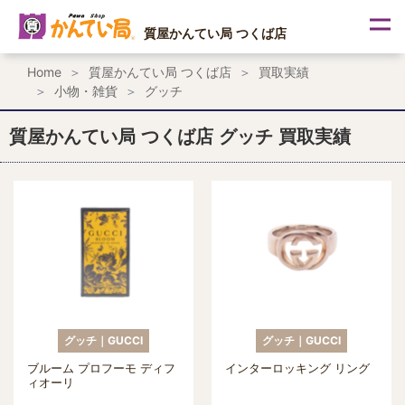
内
容
質屋かんてい局 つくば店
を
ス
Home
質屋かんてい局 つくば店
買取実績
キ
小物・雑貨
グッチ
ッ
プ
質屋かんてい局 つくば店 グッチ 買取実績
グッチ｜GUCCI
グッチ｜GUCCI
ブルーム プロフーモ ディフ
インターロッキング リング
ィオーリ