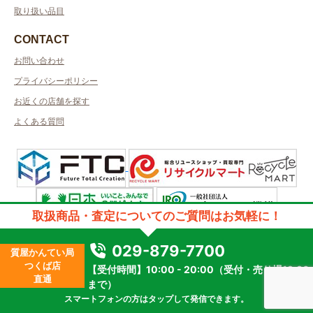
取り扱い品目
CONTACT
お問い合わせ
プライバシーポリシー
お近くの店舗を探す
よくある質問
取扱商品・査定についてのご質問はお気軽に！
許可管轄：茨城県公安委員会許可
古物商許可番号：第401180001684号／取得者名：有限会社べルージュ
029-879-7700
質屋かんてい局
質屋許可番号：第401180000001号
つくば店
【受付時間】10:00 - 20:00（受付・売り場19:30
2023 © kanteikyoku.jp allrights reseved.
直通
まで）
スマートフォンの方はタップして発信できます。