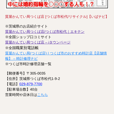
質屋かんてい局つくば店 [つくば市松代/リサイクル]【いばナビ】
※茨城県のお店紹介サイト
質屋かんてい局つくば店/つくば市松代｜エキテン
※全国ショップ口コミサイト
質屋かんてい局つくば店 – iタウンページ
職業別電話帳
※全国
質屋かんてい局(つくば店) | つくば市のおすすめ時計店【店舗情
報】 – 時計修理ナビ
※つくば市時計修理店舗一覧
【郵便番号】〒305-0035
【住所】茨城県つくば市松代1-9-2
【電話】
029-879-7700
【駐車場台数】40台
営業時間や店休日は
こちら