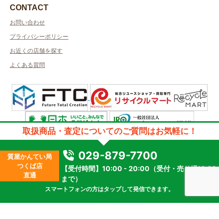
CONTACT
お問い合わせ
プライバシーポリシー
お近くの店舗を探す
よくある質問
取扱商品・査定についてのご質問はお気軽に！
許可管轄：茨城県公安委員会許可
古物商許可番号：第401180001684号／取得者名：有限会社べルージュ
029-879-7700
質屋かんてい局
質屋許可番号：第401180000001号
つくば店
【受付時間】10:00 - 20:00（受付・売り場19:30
2023 © kanteikyoku.jp allrights reseved.
直通
まで）
スマートフォンの方はタップして発信できます。