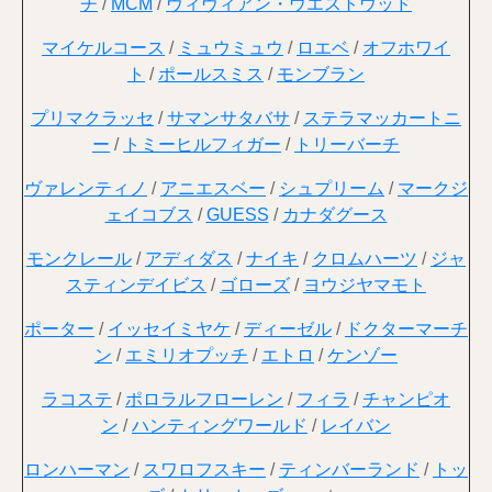
チ
/
MCM
/
ヴィヴィアン・ウエストウッド
マイケルコース
/
ミュウミュウ
/
ロエベ
/
オフホワイ
ト
/
ポールスミス
/
モンブラン
プリマクラッセ
/
サマンサタバサ
/
ステラマッカートニ
ー
/
トミーヒルフィガー
/
トリーバーチ
ヴァレンティノ
/
アニエスベー
/
シュプリーム
/
マークジ
ェイコブス
/
GUESS
/
カナダグース
モンクレール
/
アディダス
/
ナイキ
/
クロムハーツ
/
ジャ
スティンデイビス
/
ゴローズ
/
ヨウジヤマモト
ポーター
/
イッセイミヤケ
/
ディーゼル
/
ドクターマーチ
ン
/
エミリオプッチ
/
エトロ
/
ケンゾー
ラコステ
/
ポロラルフローレン
/
フィラ
/
チャンピオ
ン
/
ハンティングワールド
/
レイバン
ロンハーマン
/
スワロフスキー
/
ティンバーランド
/
トッ