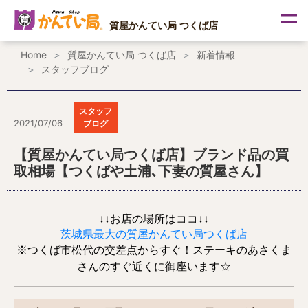
内
容
質屋かんてい局 つくば店
を
ス
Home
質屋かんてい局 つくば店
新着情報
キ
スタッフブログ
ッ
プ
スタッフ
2021/07/06
ブログ
【質屋かんてい局つくば店】ブランド品の買
取相場【つくばや土浦､下妻の質屋さん】
↓↓お店の場所はココ↓↓
茨城県最大の質屋かんてい局つくば店
※つくば市松代の交差点からすぐ！ステーキのあさくま
さんのすぐ近くに御座います☆