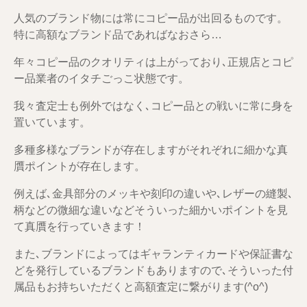
人気のブランド物には常にコピー品が出回るものです。
特に高額なブランド品であればなおさら…
年々コピー品のクオリティは上がっており､正規店とコピ
ー品業者のイタチごっこ状態です。
我々査定士も例外ではなく､コピー品との戦いに常に身を
置いています。
多種多様なブランドが存在しますがそれぞれに細かな真
贋ポイントが存在します。
例えば､金具部分のメッキや刻印の違いや､レザーの縫製､
柄などの微細な違いなどそういった細かいポイントを見
て真贋を行っていきます！
また､ブランドによってはギャランティカードや保証書な
どを発行しているブランドもありますので､そういった付
属品もお持ちいただくと高額査定に繋がります(^o^)