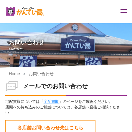
内
容
を
ス
キ
ッ
プ
お問い合わせ
contact
Home
お問い合わせ
メールでのお問い合わせ
宅配買取については「
宅配買取
」のページをご確認ください。
店頭への持ち込みのご相談については、各店舗へ直接ご相談くださ
い。
各店舗お問い合わせ先はこちら