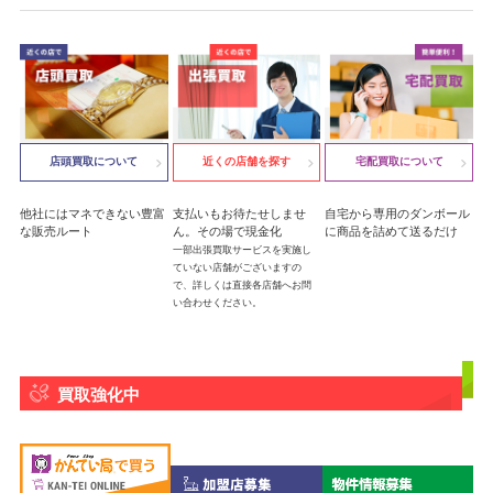
店頭買取について
近くの店舗を探す
宅配買取について
他社にはマネできない豊富
支払いもお待たせしませ
自宅から専用のダンボール
な販売ルート
ん。その場で現金化
に商品を詰めて送るだけ
一部出張買取サービスを実施し
ていない店舗がございますの
で、詳しくは直接各店舗へお問
い合わせください。
買取強化中