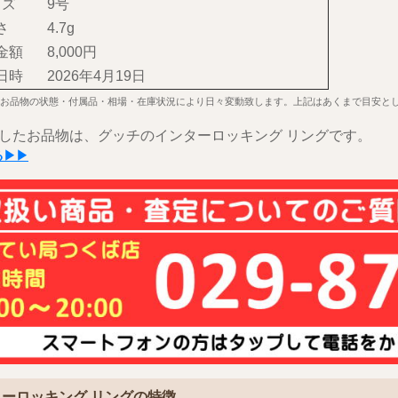
イズ
9号
さ
4.7g
金額
8,000円
日時
2026年4月19日
お品物の状態・付属品・相場・在庫状況により日々変動致します。上記はあくまで目安と
したお品物は、グッチのインターロッキング リングです。
る▶▶
ーロッキング リングの特徴