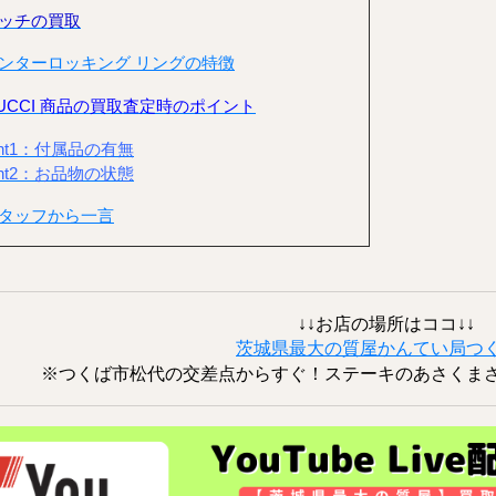
ッチの買取
ンターロッキング リングの特徴
UCCI 商品の買取査定時のポイント
int1：付属品の有無
int2：お品物の状態
タッフから一言
↓↓お店の場所はココ↓↓
茨城県最大の質屋かんてい局つ
※つくば市松代の交差点からすぐ！ステーキのあさくま