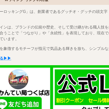
ーロッキングG」は、創業者である
グッチオ・グッチ
の頭文字
インは、ブランドの伝統や歴史、そして受け継がれる職人技を
合うことで「つながり」や「永続性」を表現しており、現在で
ています。
を象徴するモチーフが指元で気品ある輝きを放ち、シンプルな
る▶▶