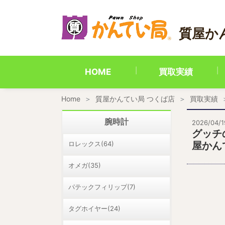
内
容
を
質屋か
ス
キ
ッ
プ
HOME
買取実績
Home
質屋かんてい局 つくば店
買取実績
腕時計
2026/04/1
グッチ
ロレックス(64)
屋かん
オメガ(35)
パテックフィリップ(7)
タグホイヤー(24)