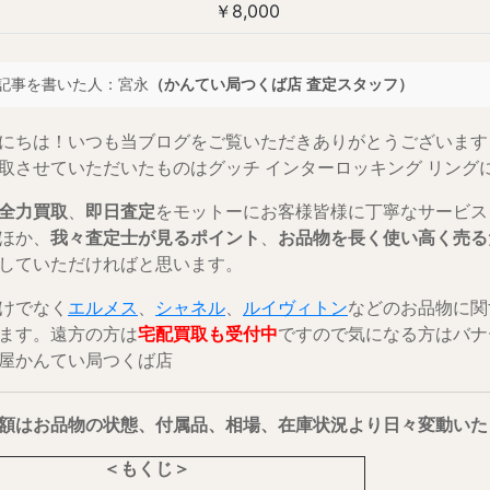
￥8,000
この記事を書いた人：宮永
（かんてい局つくば店 査定スタッフ）
にちは！いつも当ブログをご覧いただきありがとうございます
取させていただいたものはグッチ インターロッキング リング
全力買取
、
即日査定
をモットーにお客様皆様に丁寧なサービス
ほか、
我々査定士が見るポイント
、
お品物を長く使い高く売る
していただければと思います。
けでなく
エルメス
、
シャネル
、
ルイヴィトン
などのお品物に関
ます。遠方の方は
宅配買取も受付中
ですので気になる方はバナ
屋かんてい局つくば店
額はお品物の状態、付属品、相場、在庫状況より日々変動いた
＜もくじ＞