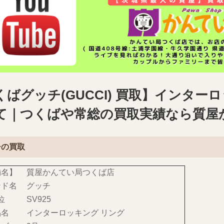
くばグッチ(GUCCI) 買取】インター
て｜つくばや常総の買取実績なら質屋
チの買取
舗名】
質屋かんてい局つくば店
ンド名
グッチ
位
SV925
品名
インターロッキング リング