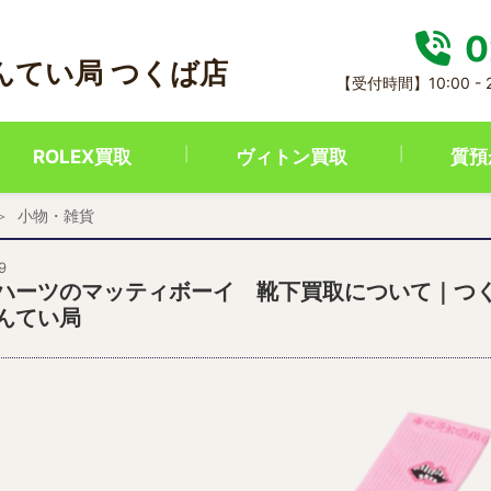
0
んてい局 つくば店
【受付時間】10:00 -
ROLEX買取
ヴィトン買取
質預
小物・雑貨
9
ハーツのマッティボーイ 靴下買取について｜つ
んてい局