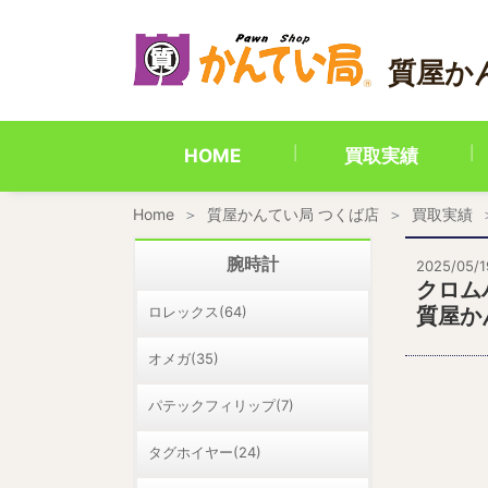
内
容
を
質屋か
ス
キ
ッ
プ
HOME
買取実績
Home
質屋かんてい局 つくば店
買取実績
腕時計
2025/05/1
クロム
ロレックス(64)
質屋か
オメガ(35)
パテックフィリップ(7)
タグホイヤー(24)