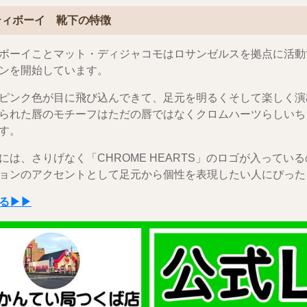
ティボーイ 靴下の特徴
ボーイことマット・ディジャコモはロサンゼルスを拠点に活動す
ンを開始しています。
ピンク色が目に飛び込んできて、足元を明るくそして楽しく演
られた唇のモチーフはただの唇ではなくクロムハーツらしいち
す。
には、さりげなく「CHROME HEARTS」のロゴが入ってい
ョンのアクセントとして足元から個性を表現したい人にぴった
る▶▶