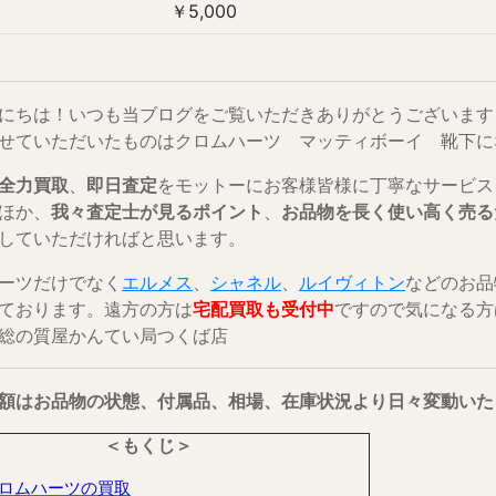
￥5,000
にちは！いつも当ブログをご覧いただきありがとうございます
せていただいたものはクロムハーツ マッティボーイ 靴下に
全力買取
、
即日査定
をモットーにお客様皆様に丁寧なサービス
ほか、
我々査定士が見るポイント
、
お品物を長く使い高く売る
していただければと思います。
ーツだけでなく
エルメス
、
シャネル
、
ルイヴィトン
などのお品
ております。遠方の方は
宅配買取も受付中
ですので気になる方
総の質屋かんてい局つくば店
額はお品物の状態、付属品、相場、在庫状況より日々変動いた
＜もくじ＞
ロムハーツの買取