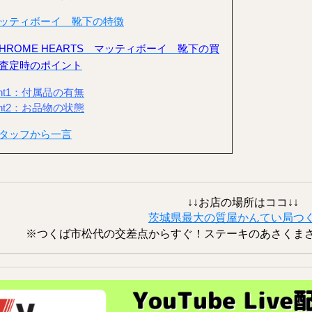
ッティボーイ 靴下の特徴
HROME HEARTS マッティボーイ 靴下の買
査定時のポイント
int1：付属品の有無
int2：お品物の状態
タッフから一言
↓↓お店の場所はココ↓↓
茨城県最大の質屋かんてい局つ
※つくば市松代の交差点からすぐ！ステーキのあさくま