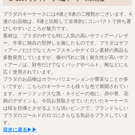
プラダのキーケースには4連と6連の二種類がございます。4
連のお品物は、6連と比較して全体的にコンパクトで持ち運
びしやすいところが魅力です。
素材は、プラダの中でも特に人気の高いサフィアーノレザ
ー。牛革に独自の型押しを施したものです。プラダはサフ
ィアーノだけでなくカーフスキンやナイロン素材の商品も
多数発売していますが、傷や汚れに強く耐久性が高いサフ
ィアーノは、財布だけでなくバッグやベルト、靴などにも
広く使用されています。
プラダのお品物はカラーバリエーションが豊富なことが多
いですが、こちらのキーケースも様々な色で展開されてい
ます。オーソドックスな黒・ネイビーの他に、赤や青、花
柄のデザインも。今回お買取させていただいたキーケース
は桜を彷彿とさせるような淡いピンクで、ブランドらしい
プラダのゴールドのロゴにさらなる気品をプラスしていま
す。
目次に戻る▶▶