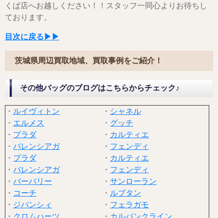
くば店へお越しください！！スタッフ一同心よりお待ちし
ております。
目次に戻る▶▶
茨城県周辺買取地域、買取事例をご紹介！
その他バッグのブログはこちらからチェック♪
・
ルイヴィトン
・
シャネル
・
エルメス
・
グッチ
・
プラダ
・
カルティエ
・
バレンシアガ
・
フェンディ
・
プラダ
・
カルティエ
・
バレンシアガ
・
フェンディ
・
バーバリー
・
サンローラン
・
コーチ
・
ルブタン
・
ジバンシィ
・
フェラガモ
・
クロムハーツ
・
カルバンクライン