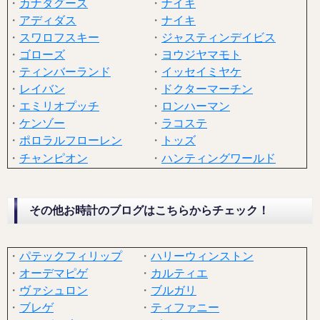
・
カナダグース
・
ナイキ
・
アディダス
・
ナイキ
・
スワロフスキー
・
ジャスティンデイビス
・
ゴローズ
・
ヨウジヤマモト
・
ティンバーランド
・
イッセイミヤケ
・
レイバン
・
ドクターマーチン
・
エミリオプッチ
・
ロンハーマン
・
ケンゾー
・
ラコステ
・
ポロラルフローレン
・
トッズ
・
チャンピオン
・
ハンティングワールド
その他お時計のブログはこちらからチェック！
・
パテックフィリップ
・
ハリーウィンストン
・
オーデマピゲ
・
カルティエ
・
ヴァシュロン
・
ブルガリ
・
ブレゲ
・
ティファニー