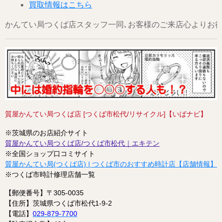
買取情報はこちら
かんてい局つくば店スタッフ一同､お客様のご来店心よりお待ちし
質屋かんてい局つくば店 [つくば市松代/リサイクル]【いばナビ】
※茨城県のお店紹介サイト
質屋かんてい局つくば店/つくば市松代｜エキテン
※全国ショップ口コミサイト
質屋かんてい局(つくば店) | つくば市のおすすめ時計店【店舗情報】 
※つくば市時計修理店舗一覧
【郵便番号】〒305-0035
【住所】茨城県つくば市松代1-9-2
【電話】
029-879-7700