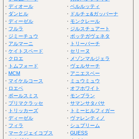
・
ディオール
・
ベルルッティ
・
ダンヒル
・
ドルチェ&ガッバーナ
・
ディーゼル
・
モンクレール
・
フルラ
・
ジルスチュアート
・
ジミーチュウ
・
ボッテガヴェネタ
・
アルマーニ
・
トリーバーチ
・
ケイトスペード
・
セリーヌ
・
クロエ
・
メゾンマルジェラ
・
トムフォード
・
ヴェルサーチ
・
MCM
・
アニエスベー
・
マイケルコース
・
ミュウミュウ
・
ロエベ
・
オフホワイト
・
ポールスミス
・
モンブラン
・
プリマクラッセ
・
サマンサタバサ
・
トリッカーズ
・
トミーヒルフィガー
・
ディーゼル
・
ヴァレンティノ
・
フィラ
・
シュプリーム
・
マークジェイコブス
・
GUESS