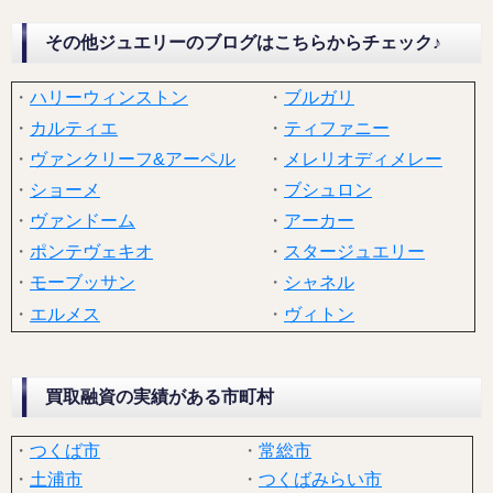
その他ジュエリーのブログはこちらからチェック♪
・
ハリーウィンストン
・
ブルガリ
・
カルティエ
・
ティファニー
・
ヴァンクリーフ&アーペル
・
メレリオディメレー
・
ショーメ
・
ブシュロン
・
ヴァンドーム
・
アーカー
・
ポンテヴェキオ
・
スタージュエリー
・
モーブッサン
・
シャネル
・
エルメス
・
ヴィトン
買取融資の実績がある市町村
・
つくば市
・
常総市
・
土浦市
・
つくばみらい市