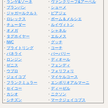
・
ランゲ&ゾーネ
・
ヴァンクリーフ&アーペル
・
ブランパン
・
ショーメ
・
ジャガールクルト
・
ピアジェ
・
ロレックス
・
ボーム＆メルシエ
・
チューダー
・
ルイヴィトン
・
オメガ
・
シャネル
・
タグホイヤー
・
エルメス
・
IWC
・
グッチ
・
ブライトリング
・
コーチ
・
パネライ
・
バーバリー
・
ロンジン
・
ディオール
・
ゼニス
・
フェンディ
・
ウブロ
・
フォリフォリ
・
ジェイコブ
・
マイケルコース
・
フランクミュラー
・
エンポリオアルマーニ
・
セイコー
・
ディーゼル
・
カシオ
・
ニクソン
・
シチズン
・
マークジェイコブス