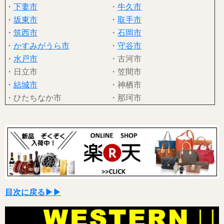
・
下妻市
・
牛久市
・
坂東市
・
取手市
・
筑西市
・
石岡市
・
かすみがうら市
・
守谷市
・
水戸市
・古河市
・日立市
・笠間市
・
結城市
・神栖市
・ひたちなか市
・那珂市
目次に戻る▶▶