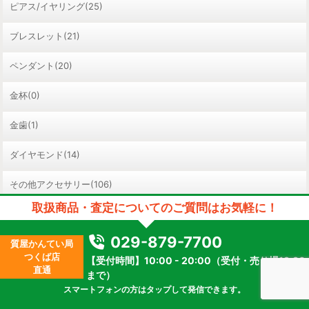
ピアス/イヤリング(25)
ブレスレット(21)
ペンダント(20)
金杯(0)
金歯(1)
ダイヤモンド(14)
その他アクセサリー(106)
取扱商品・査定についてのご質問はお気軽に！
その他買取商品
029-879-7700
質屋かんてい局
つくば店
【受付時間】10:00 - 20:00（受付・売り場19:30
お酒(49)
直通
まで）
スマートフォンの方はタップして発信できます。
金券(37)