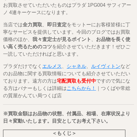
お買取させていただいたものはプラダ 1PG004 サフィアー
ノ 4連キーケースになります。
当店では
全力買取
、
即日査定
をモットーにお客様皆様に丁
寧なサービスを提供しています。今回のブログではお買取
価格のほか、
我々査定士が見るポイント
、
お品物を長く使
い高く売るためのコツ
を紹介させていただきます！ぜひご
一読していただければと思います。
プラダだけでなく
エルメス
、
シャネル
、
ルイヴィトン
など
のお品物に関する買取情報についても紹介させていただい
ております。遠方の方は
宅配買取も受付中
ですので気にな
る方はバナーもしくは詳細は
こちらから！
｜つくばや常総
の質屋かんてい局つくば店
※買取金額はお品物の状態、付属品、相場、在庫状況より
日々変動いたします。目安としてお考え下さい。
＜もくじ＞