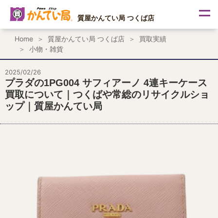
内
容
質屋かんてい局 つくば店
を
ス
Home
質屋かんてい局 つくば店
買取実績
キ
小物・雑貨
ッ
プ
2025/02/26
プラダの1PG004 サフィアーノ 4連キーケース
買取について｜つくばや常総のリサイクルショ
ップ｜質屋かんてい局