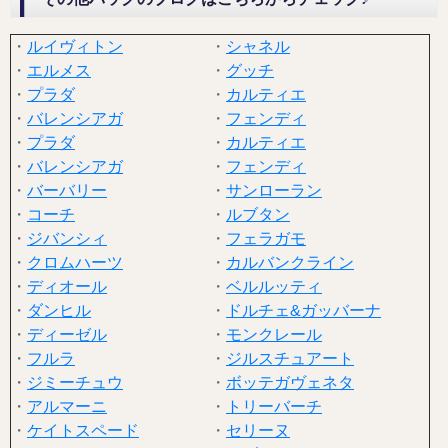
・
ルイヴィトン
・
シャネル
・
エルメス
・
グッチ
・
プラダ
・
カルティエ
・
バレンシアガ
・
フェンディ
・
プラダ
・
カルティエ
・
バレンシアガ
・
フェンディ
・
バーバリー
・
サンローラン
・
コーチ
・
ルブタン
・
ジバンシィ
・
フェラガモ
・
クロムハーツ
・
カルバンクライン
・
ディオール
・
ベルルッティ
・
ダンヒル
・
ドルチェ&ガッバーナ
・
ディーゼル
・
モンクレール
・
フルラ
・
ジルスチュアート
・
ジミーチュウ
・
ボッテガヴェネタ
・
アルマーニ
・
トリーバーチ
・
ケイトスペード
・
セリーヌ