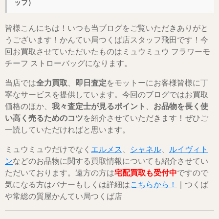
ッフ）
皆様こんにちは！いつも当ブログをご覧いただきありがと
うございます！かんてい局つくば店スタッフ飛田です！今
回お買取させていただいたものはミュウミュウ フラワーモ
チーフ ストローバッグになります。
当店では
全力買取
、
即日査定
をモットーにお客様皆様に丁
寧なサービスを提供しています。今回のブログではお買取
価格のほか、
我々査定士が見るポイント
、
お品物を長く使
い高く売るためのコツ
を紹介させていただきます！ぜひご
一読していただければと思います。
ミュウミュウだけでなく
エルメス
、
シャネル
、
ルイヴィト
ン
などのお品物に関する買取情報についても紹介させてい
ただいております。遠方の方は
宅配買取も受付中
ですので
気になる方はバナーもしくは詳細は
こちらから！
｜つくば
や常総の質屋かんてい局つくば店