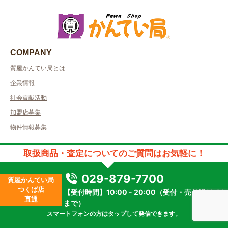
COMPANY
質屋かんてい局とは
企業情報
社会貢献活動
加盟店募集
物件情報募集
SERVICE
取扱商品・査定についてのご質問はお気軽に！
質預かりについて
029-879-7700
販売について
質屋かんてい局
つくば店
【受付時間】10:00 - 20:00（受付・売り場19:30
買取について
直通
まで）
大口専用買取
スマートフォンの方はタップして発信できます。
取り扱い品目