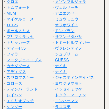
・
クロエ
・
メゾンマルジェラ
・
トムフォード
・
ヴェルサーチ
・
MCM
・
アニエスベー
・
マイケルコース
・
ミュウミュウ
・
ロエベ
・
オフホワイト
・
ポールスミス
・
モンブラン
・
プリマクラッセ
・
サマンサタバサ
・
トリッカーズ
・
トミーヒルフィガー
・
ディーゼル
・
ヴァレンティノ
・
フィラ
・
シュプリーム
・
マークジェイコブス
・
GUESS
・
カナダグース
・
ナイキ
・
アディダス
・
ナイキ
・
スワロフスキー
・
ジャスティンデイビス
・
ゴローズ
・
ヨウジヤマモト
・
ティンバーランド
・
イッセイミヤケ
・
レイバン
・
ドクターマーチン
・
エミリオプッチ
・
ロンハーマン
・
ケンゾー
・
ラコステ