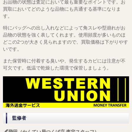
お品物の状態は査定において最も重要なポイントです。お
買取においてどのような品物にも共通する基準になりま
す。
特にバッグへの出し入れなどによって角スレや型崩れがお
品物の状態を強く表してくれます。使用頻度が多いものほ
どこの2つが大きく見られますので、買取価格は下がりやす
いです。
また保管時に付着する臭いや、発生するカビには注意が不
可欠です。低温で乾燥した環境で保管しましょう。
監修者
🖋️飛田（かんてい局つくば店 査定スタッフ）