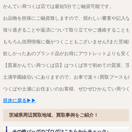
かんてい局つくば店では最短5分でご融資可能です。
お品物を担保にご融資致しますので、煩わしい審査や記入な
借り過ぎることや返済について取り立てやご連絡することも
もちろん信用情報に傷がつくこともございません‼また茨城
欲しかったあのブランド品がお得にアウトレットよりも安く
【質屋かんてい局つくば店】はつくば市で初めての質屋、茨
土浦学園線沿いにありますので、お車で楽々♪買取ブースも
つくばや土浦にお住まいのお客様、ぜひぜひかんてい局つく
目次に戻る▶▶
茨城県周辺買取地域、買取事例をご紹介！
その他バッグのブログはこちらからチェック♪