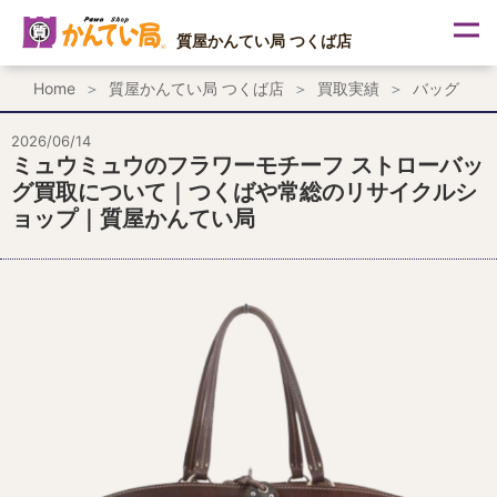
内
容
質屋かんてい局 つくば店
を
ス
Home
質屋かんてい局 つくば店
買取実績
バッグ
キ
ッ
プ
2026/06/14
ミュウミュウのフラワーモチーフ ストローバッ
グ買取について｜つくばや常総のリサイクルシ
ョップ｜質屋かんてい局