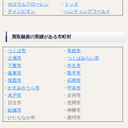
・
ポロラルフローレン
・
トッズ
・
チャンピオン
・
ハンティングワールド
買取融資の実績がある市町村
・
つくば市
・
常総市
・
土浦市
・
つくばみらい市
・
下妻市
・
牛久市
・
坂東市
・
取手市
・
筑西市
・
石岡市
・
かすみがうら市
・
守谷市
・
水戸市
・古河市
・日立市
・笠間市
・
結城市
・神栖市
・ひたちなか市
・那珂市