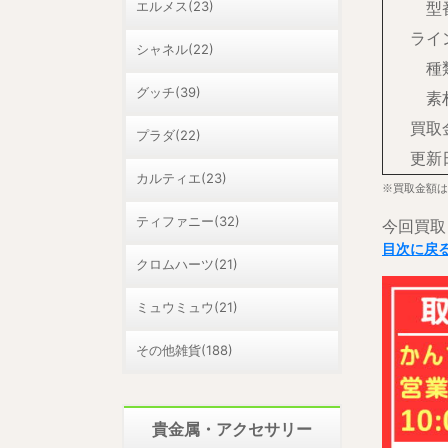
エルメス(23)
型
ライ
シャネル(22)
種
グッチ(39)
素
買取
プラダ(22)
更新
カルティエ(23)
※買取金額は
ティファニー(32)
今回買取
目次に戻
クロムハーツ(21)
ミュウミュウ(21)
その他雑貨(188)
貴金属・アクセサリー