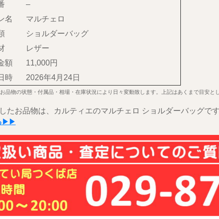
番
–
ン名
マルチェロ
類
ショルダーバッグ
材
レザー
金額
11,000円
日時
2026年4月24日
お品物の状態・付属品・相場・在庫状況により日々変動致します。上記はあくまで目安と
したお品物は、カルティエのマルチェロ ショルダーバッグで
る▶▶