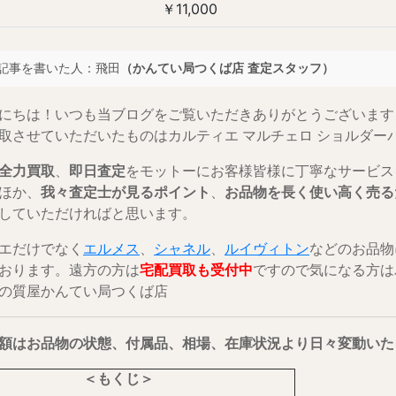
￥11,000
この記事を書いた人：飛田
（かんてい局つくば店 査定スタッフ）
にちは！いつも当ブログをご覧いただきありがとうございます
取させていただいたものはカルティエ マルチェロ ショルダー
全力買取
、
即日査定
をモットーにお客様皆様に丁寧なサービス
ほか、
我々査定士が見るポイント
、
お品物を長く使い高く売る
していただければと思います。
エだけでなく
エルメス
、
シャネル
、
ルイヴィトン
などのお品物
おります。遠方の方は
宅配買取も受付中
ですので気になる方は
の質屋かんてい局つくば店
額はお品物の状態、付属品、相場、在庫状況より日々変動いた
＜もくじ＞