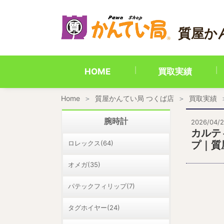
内
容
を
質屋か
ス
キ
ッ
プ
HOME
買取実績
Home
質屋かんてい局 つくば店
買取実績
腕時計
2026/04/
カルテ
ロレックス(64)
プ｜質
オメガ(35)
パテックフィリップ(7)
タグホイヤー(24)