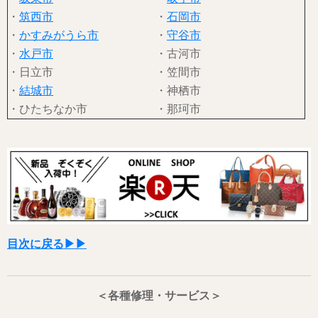
・
筑西市
・
石岡市
・
かすみがうら市
・
守谷市
・
水戸市
・古河市
・日立市
・笠間市
・
結城市
・神栖市
・ひたちなか市
・那珂市
目次に戻る▶▶
＜各種修理・サービス＞