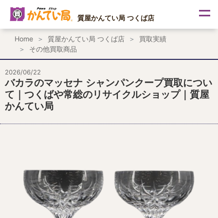
内
容
質屋かんてい局 つくば店
を
ス
Home
質屋かんてい局 つくば店
買取実績
キ
その他買取商品
ッ
プ
2026/06/22
バカラのマッセナ シャンパンクープ買取につい
て｜つくばや常総のリサイクルショップ｜質屋
かんてい局