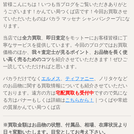
皆様こんにちは！いつも当ブログをご覧いただきありがと
うございます！かんてい局つくば店です！今回お買取させ
ていただいたものはバカラ マッセナ シャンパンクープにな
ります。
当店では
全力買取
、
即日査定
をモットーにお客様皆様に丁
寧なサービスを提供しています。今回のブログではお買取
価格のほか、
我々査定士が見るポイント
、
お品物を長く使
い高く売るためのコツ
を紹介させていただきます！ぜひご
一読していただければと思います。
バカラだけでなく
エルメス
、
ティファニー
、ノリタケなど
のお品物に関する買取情報についても紹介させていただい
ております。遠方の方は
宅配買取も受付中
ですので気にな
る方はバナーもしくは詳細は
こちらから！
｜つくばや常総
の質屋かんてい局つくば店
※買取金額はお品物の状態、付属品、相場、在庫状況より
日々変動いたします。目安としてお考え下さい。