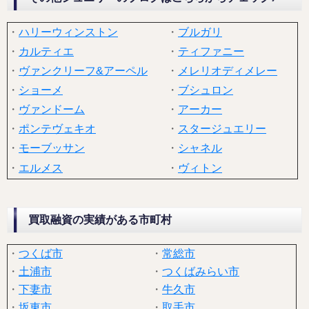
・
ハリーウィンストン
・
ブルガリ
・
カルティエ
・
ティファニー
・
ヴァンクリーフ&アーペル
・
メレリオディメレー
・
ショーメ
・
ブシュロン
・
ヴァンドーム
・
アーカー
・
ポンテヴェキオ
・
スタージュエリー
・
モーブッサン
・
シャネル
・
エルメス
・
ヴィトン
買取融資の実績がある市町村
・
つくば市
・
常総市
・
土浦市
・
つくばみらい市
・
下妻市
・
牛久市
・
坂東市
・
取手市