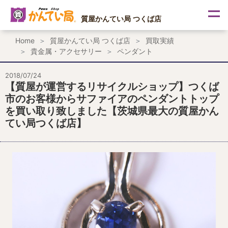
内
容
質屋かんてい局 つくば店
を
ス
Home
質屋かんてい局 つくば店
買取実績
キ
貴金属・アクセサリー
ペンダント
ッ
プ
2018/07/24
【質屋が運営するリサイクルショップ】つくば
市のお客様からサファイアのペンダントトップ
を買い取り致しました【茨城県最大の質屋かん
てい局つくば店】