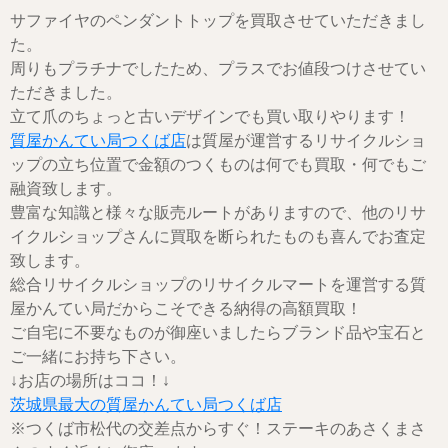
サファイヤのペンダントトップを買取させていただきまし
た。
周りもプラチナでしたため、プラスでお値段つけさせてい
ただきました。
立て爪のちょっと古いデザインでも買い取りやります！
質屋かんてい局つくば店
は質屋が運営するリサイクルショ
ップの立ち位置で金額のつくものは何でも買取・何でもご
融資致します。
豊富な知識と様々な販売ルートがありますので、他のリサ
イクルショップさんに買取を断られたものも喜んでお査定
致します。
総合リサイクルショップのリサイクルマートを運営する質
屋かんてい局だからこそできる納得の高額買取！
ご自宅に不要なものが御座いましたらブランド品や宝石と
ご一緒にお持ち下さい。
↓お店の場所はココ！↓
茨城県最大の質屋かんてい局つくば店
※つくば市松代の交差点からすぐ！ステーキのあさくまさ