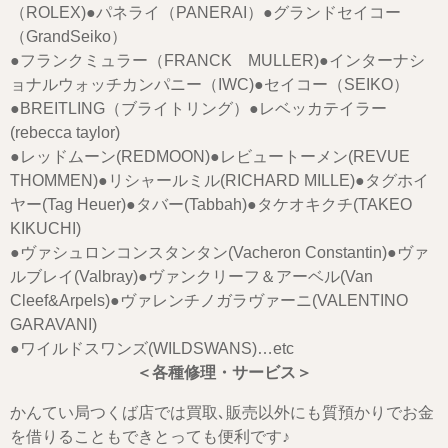
（ROLEX)●パネライ（PANERAI）●グランドセイコー
（GrandSeiko）
●フランクミュラー（FRANCK MULLER)●インターナシ
ョナルウォッチカンパニー（IWC)●セイコー（SEIKO）
●BREITLING（ブライトリング）●レベッカテイラー
(rebecca taylor)
●レッドムーン(REDMOON)●レビュートーメン(REVUE
THOMMEN)●リシャールミル(RICHARD MILLE)●タグホイ
ヤー(Tag Heuer)●タバー(Tabbah)●タケオキクチ(TAKEO
KIKUCHI)
●ヴァシュロンコンスタンタン(Vacheron Constantin)●ヴァ
ルブレイ(Valbray)●ヴァンクリーフ＆アーベル(Van
Cleef&Arpels)●ヴァレンチノガラヴァーニ(VALENTINO
GARAVANI)
●ワイルドスワンズ(WILDSWANS)…etc
＜各種修理・サービス＞
かんてい局つくば店では買取､販売以外にも質預かりでお金
を借りることもできとっても便利です♪