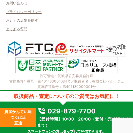
お問い合わせ
プライバシーポリシー
お近くの店舗を探す
よくある質問
許可管轄：茨城県公安委員会許可
古物商許可番号：第401180001684号／取得者名：有限会社べルージュ
質屋許可番号：第401180000001号
2023 © kanteikyoku.jp allrights reseved.
取扱商品・査定についてのご質問はお気軽に！
029-879-7700
質屋かんてい局
つくば店
【受付時間】10:00 - 20:00（受付・売り場19:30
直通
まで）
スマートフォンの方はタップして発信できます。