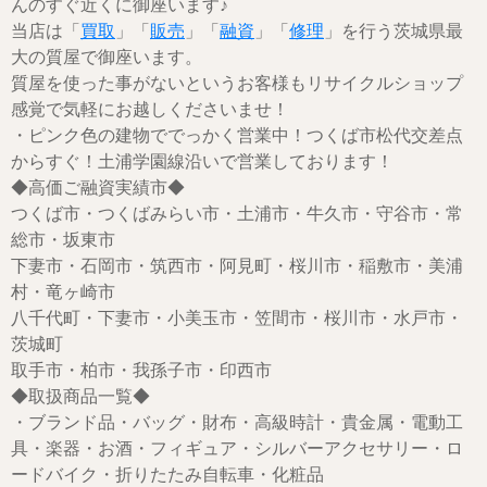
んのすぐ近くに御座います♪
当店は「
買取
」「
販売
」「
融資
」「
修理
」を行う茨城県最
大の質屋で御座います。
質屋を使った事がないというお客様もリサイクルショップ
感覚で気軽にお越しくださいませ！
・ピンク色の建物ででっかく営業中！つくば市松代交差点
からすぐ！土浦学園線沿いで営業しております！
◆高価ご融資実績市◆
つくば市・つくばみらい市・土浦市・牛久市・守谷市・常
総市・坂東市
下妻市・石岡市・筑西市・阿見町・桜川市・稲敷市・美浦
村・竜ヶ崎市
八千代町・下妻市・小美玉市・笠間市・桜川市・水戸市・
茨城町
取手市・柏市・我孫子市・印西市
◆取扱商品一覧◆
・ブランド品・バッグ・財布・高級時計・貴金属・電動工
具・楽器・お酒・フィギュア・シルバーアクセサリー・ロ
ードバイク・折りたたみ自転車・化粧品