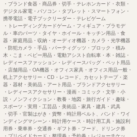
・ブランド食器・商品券・切手・テレホンカード・衣類・
デジタル家電・パソコン・タブレット・スマートフォン・
携帯電話・電子ブックリーダー・テレビゲーム
・トレーディングカードゲーム・フィギュア・プラモデ
ル・車のパーツ・タイヤ・ホイール・キッチン用品・食
器・家庭用品・収納・オーディオ機器・カメラ・光学機器
・防犯カメラ・手品・パーティグッツ・ブロック・積み
木・こま・ベビー用品・電動アシスト自転車・本・雑誌・
レディースファッション・レディースバッグ・ペット用品
・店舗用品・OA機器・オフィス家具・オフィス用品一般・
机上アクセサリー・CD・レコード。カセットテープ・楽
器・器材・美術品・アート用品・ブランドアクセサリー
・レディースアクセサリー・漫画・コミック・文学・小
説・ノンフィクション・教養・地図・旅行ガイド・趣味・
スポーツ・実用・工芸品・美術品・家具・建具・武具
・切手・官製はがき・貨幣・時計用ベルト、バンド・ワイ
ンディングマシーン・時計用ケース・時計用工具・施設利
用券・乗車券・交通券・ギフト券・フード、ドリンク券
・プリペイドカード・整理券・予約券・レジャーチケッ