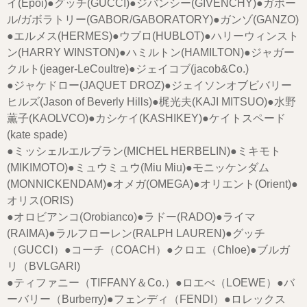
イ(Epoi)●グッチ(GUCCI)●ジバンシー(GIVENCHY)●ガボー
ル/ガボラトリー(GABOR/GABORATORY)●ガンゾ(GANZO)
●エルメス(HERMES)●ウブロ(HUBLOT)●ハリーウィンスト
ン(HARRY WINSTON)●ハミルトン(HAMILTON)●ジャガー
クルト(jeager-LeCoultre)●ジェイコブ(jacob&Co.)
●ジャケドロー(JAQUET DROZ)●ジェイソンオブビバリー
ヒルズ(Jason of Beverly Hills)●梶光夫(KAJI MITSUO)●水野
薫子(KAOLVCO)●カシケイ(KASHIKEY)●ケイトスペード
(kate spade)
●ミッシェルエルブラン(MICHEL HERBELIN)●ミキモト
(MIKIMOTO)●ミュウミュウ(Miu Miu)●モニッケンダム
(MONNICKENDAM)●オメガ(OMEGA)●オリエント(Orient)●
オリス(ORIS)
●オロビアンコ(Orobianco)●ラドー(RADO)●ライマ
(RAIMA)●ラルフローレン(RALPH LAUREN)●グッチ
（GUCCI）●コーチ（COACH）●クロエ（Chloe)●ブルガ
リ（BVLGARI)
●ティファニー（TIFFANY＆Co.）●ロエべ（LOEWE）●バ
ーバリー（Burberry)●フェンディ（FENDI）●ロレックス