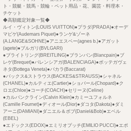
ト・競艇・競馬・競輪・ペット用品・花、園芸・料理本・
チケット
◆高額鑑定対象一覧◆
ルイ・ヴィトン(LOUIS VUITTON)●プラダ(PRADA)●オーデ
マピゲ(Audemars Piquet)●ランゲ&ゾーネ
(A.LANGE&SOHNE)●アニエスベー(agnes b.)●アガット
(agete)●ブルガリ(BVLGARI)
●ブライトリング(BREITLING)●ブランバン(Blancpain)●ブ
レゲ(Brequet)●バレンシアガ(BALENCIAGA)●ボッテガヴェ
ネタ(Bottega Veneta)●バカラ(Baccarat)
●バックス&ストラウス(BACKES&STRAUSS)●シャネル
(CHANEL)●カルティエ(Cartier)●ショバール(Chopard)●ク
ロエ(Chloe)●コーチ(COACH)●セリーヌ(Celine)
●カルバンクライン(Calvin Klein)●カミーユフォルネ
(Camille Fournet)●ディオール(Dior)●ダコタ(Dakota)●ダミ
アーニ(DAMIANI)●ダニエル＆ボブ(Daniel&Bob)●エベル
(EBEL)
●エドックス(EDOX)●エミリオプッチ(EMILIO PUCCI)●エポ