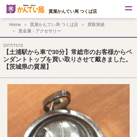
内
容
質屋かんてい局 つくば店
を
ス
Home
質屋かんてい局 つくば店
買取実績
キ
貴金属・アクセサリー
ッ
プ
2017/11/13
【土浦駅から車で30分】常総市のお客様からペ
ンダントトップを買い取りさせて戴きました。
【茨城県の質屋】