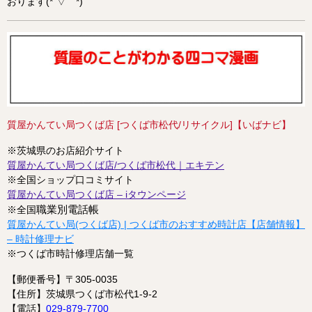
おります(*´▽｀*)
質屋かんてい局つくば店 [つくば市松代/リサイクル]【いばナビ】
※茨城県のお店紹介サイト
質屋かんてい局つくば店/つくば市松代｜エキテン
※全国ショップ口コミサイト
質屋かんてい局つくば店 – iタウンページ
職業別電話帳
※全国
質屋かんてい局(つくば店) | つくば市のおすすめ時計店【店舗情報】
– 時計修理ナビ
※つくば市時計修理店舗一覧
【郵便番号】〒305-0035
【住所】茨城県つくば市松代1-9-2
【電話】
029-879-7700