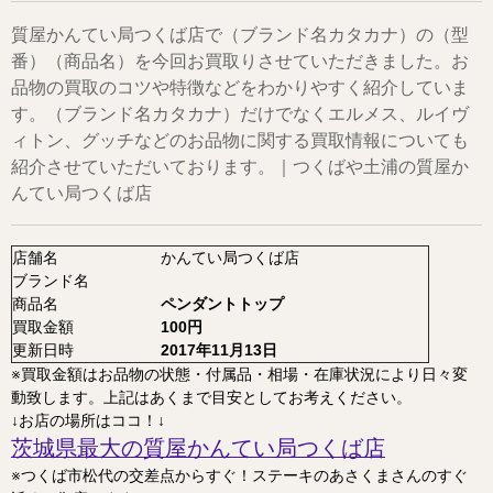
質屋かんてい局つくば店で（ブランド名カタカナ）の（型
番）（商品名）を今回お買取りさせていただきました。お
品物の買取のコツや特徴などをわかりやすく紹介していま
す。（ブランド名カタカナ）だけでなくエルメス、ルイヴ
ィトン、グッチなどのお品物に関する買取情報についても
紹介させていただいております。｜つくばや土浦の質屋か
んてい局つくば店
店舗名
かんてい局つくば店
ブランド名
商品名
ペンダントトップ
買取金額
100円
更新日時
2017年11月13日
※買取金額はお品物の状態・付属品・相場・在庫状況により日々変
動致します。上記はあくまで目安としてお考えください。
↓お店の場所はココ！↓
茨城県最大の質屋かんてい局つくば店
※つくば市松代の交差点からすぐ！ステーキのあさくまさんのすぐ