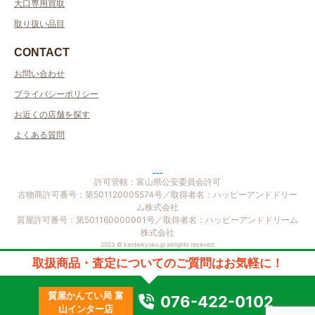
大口専用買取
取り扱い品目
CONTACT
お問い合わせ
プライバシーポリシー
お近くの店舗を探す
よくある質問
許可管轄：富山県公安委員会許可
古物商許可番号：第501120005574号／取得者名：ハッピーアンドドリー
取扱商品・査定についてのご質問はお気軽に！
ム株式会社
質屋許可番号：第501160000001号／取得者名：ハッピーアンドドリーム
質屋かんてい局 富
株式会社
076-422-0102
山インター店
2023 © kanteikyoku.jp allrights reseved.