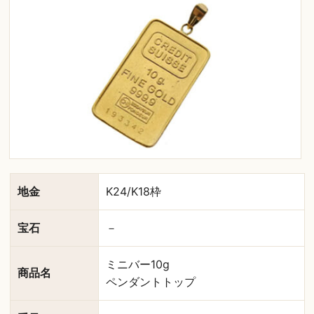
地金
K24/K18枠
宝石
－
ミニバー10g
商品名
ペンダントトップ