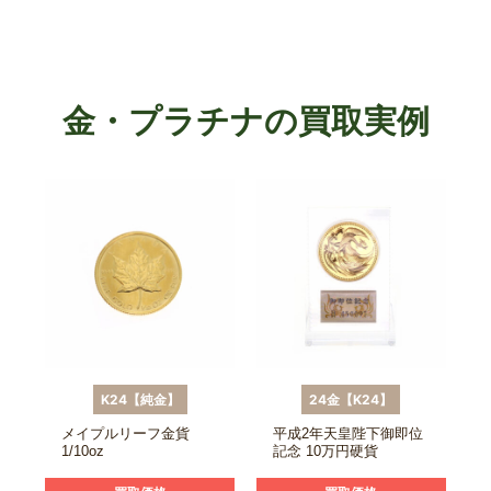
金・プラチナの買取実例
K24【純金】
24金【K24】
メイプルリーフ金貨
平成2年天皇陛下御即位
1/10oz
記念 10万円硬貨