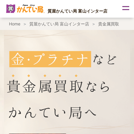
内
容
質屋かんてい局 富山インター店
を
ス
Home
質屋かんてい局 富山インター店
貴金属買取
キ
ッ
プ