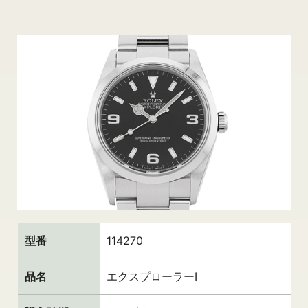
型番
114270
品名
エクスプローラーⅠ