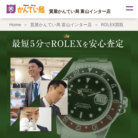
内
容
質屋かんてい局 富山インター店
を
ス
Home
質屋かんてい局 富山インター店
ROLEX買取
キ
ッ
プ