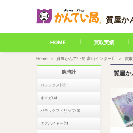
内
容
を
質屋か
ス
キ
ッ
プ
HOME
買取実績
Home
質屋かんてい局 富山インター店
買取
腕時計
質屋か
ロレックス(12)
オメガ(4)
パテックフィリップ(0)
タグホイヤー(1)