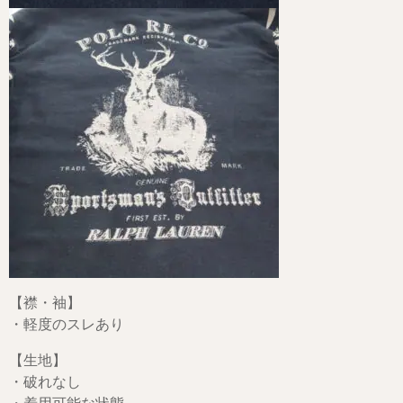
【襟・袖】
・軽度のスレあり
【生地】
・破れなし