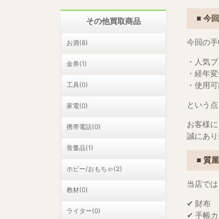
■ 今
その他買取商品
今回の手
お酒(8)
・人気ブ
金券(1)
・経年変
工具(0)
・使用可
という点
家電(0)
お客様に
携帯電話(0)
誠にあり
骨董品(1)
■ 質
ホビー/おもちゃ(2)
当店では
教材(0)
✔ 財布
ライター(0)
✔ 手帳