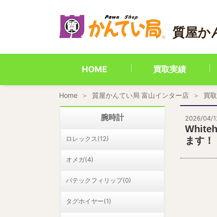
内
容
を
質屋か
ス
キ
ッ
プ
HOME
買取実績
Home
質屋かんてい局 富山インター店
買取
腕時計
2026/04/1
Whi
ロレックス(12)
ます！
オメガ(4)
パテックフィリップ(0)
タグホイヤー(1)