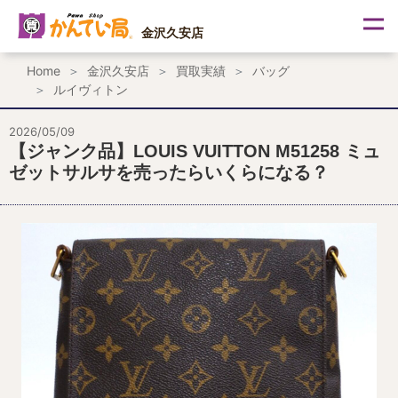
内
容
金沢久安店
を
ス
Home
金沢久安店
買取実績
バッグ
キ
ルイヴィトン
ッ
プ
2026/05/09
【ジャンク品】LOUIS VUITTON M51258 ミュ
ゼットサルサを売ったらいくらになる？