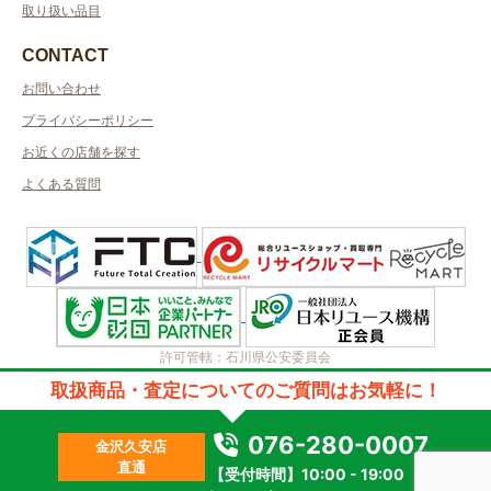
取り扱い品目
CONTACT
お問い合わせ
プライバシーポリシー
お近くの店舗を探す
よくある質問
許可管轄：石川県公安委員会
古物商許可番号：第511010012625号／取得者名：有限会社ブックスふかざ
取扱商品・査定についてのご質問はお気軽に！
わ
質屋許可番号：第511070000343号／取得者名：有限会社ブックスふかざ
わ
076-280-0007
金沢久安店
2023 © kanteikyoku.jp allrights reseved.
直通
【受付時間】10:00 - 19:00