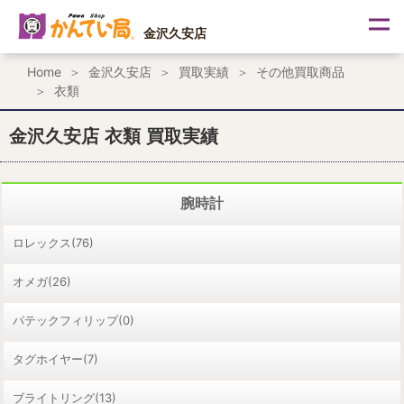
内
容
金沢久安店
を
ス
Home
金沢久安店
買取実績
その他買取商品
キ
衣類
ッ
プ
金沢久安店 衣類 買取実績
腕時計
ロレックス(76)
オメガ(26)
パテックフィリップ(0)
タグホイヤー(7)
ブライトリング(13)