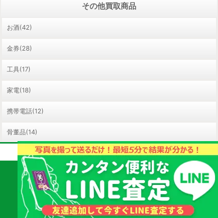
その他買取商品
お酒(42)
金券(28)
工具(17)
家電(18)
携帯電話(12)
骨董品(14)
取扱商品・査定についてのご質問はお気軽に！
ホビー/おもちゃ(12)
教材(2)
質屋かんてい局 山
023-665-4784
形北店
【受付時間】10:00 - 19:00
直通
ライター(13)
スマートフォンの方はタップして発信できます。
絵画(6)