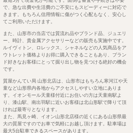
最短5分で現金化が可能です。面倒な審査や手続きは不要
で、急な出費や生活費のご不安にもスピーディーに対応で
きます。もちろん信用情報に傷がつく心配もなく、安心し
てご利用いただけます。
また、山形市の当店では質流れ品やブランド品、ジュエリ
ー、時計、貴金属アクセサリーなどの販売も実施中です。
ルイヴィトン、ロレックス、シャネルなどの人気商品をア
ウトレット価格よりお得に購入できることもあり、ブラン
ド好きなお客様にとって掘り出し物を見つける絶好の機会
です。
質屋かんてい局 山形北店は、山形市はもちろん寒河江や天
童など山形県内各地からアクセスしやすい立地にありま
す。イオンモール天童様付近にお住いの方は天童南駅よ
り、漆山駅、南出羽駅に近いお客様は北山形駅で降りて頂
ければ最寄りとなります。
また、馬見ヶ崎、イオン山形北店様の近くにある山形県最
大の質屋ですのでお車で気軽にお越し頂けます。駐車場は
最大5台駐車できるスペースがあります。