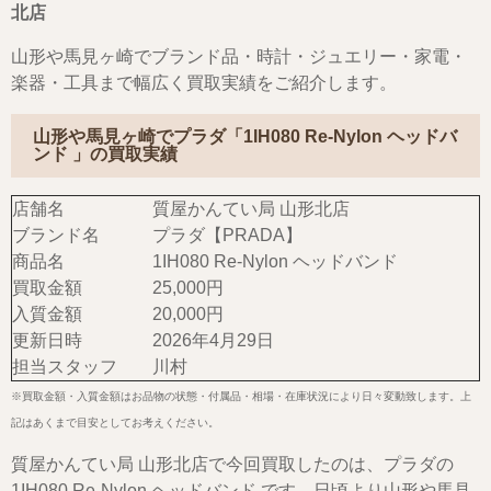
北店
山形や馬見ヶ崎でブランド品・時計・ジュエリー・家電・
楽器・工具まで幅広く買取実績をご紹介します。
山形や馬見ヶ崎でプラダ「1IH080 Re-Nylon ヘッドバ
ンド 」の買取実績
店舗名
質屋かんてい局 山形北店
ブランド名
プラダ【PRADA】
商品名
1IH080 Re-Nylon ヘッドバンド
買取金額
25,000円
入質金額
20,000円
更新日時
2026年4月29日
担当スタッフ
川村
※買取金額・入質金額はお品物の状態・付属品・相場・在庫状況により日々変動致します。上
記はあくまで目安としてお考えください。
質屋かんてい局 山形北店で今回買取したのは、プラダの
1IH080 Re-Nylon ヘッドバンド です。日頃より山形や馬見