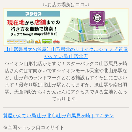
↓↓お店の場所はココ↓↓
【山形県最大の質屋】山形県北のリサイクルショップ 質屋
かんてい局 山形北店
※イオン山形北店からすぐ！スターバックス山形馬見ヶ崎
店さんのはす向かいです☆イオンモール天童や北山形駅な
ど、山形市のランドマークとなる施設もすぐそばにござい
ます！最寄り駅は北山形駅となりますが、漆山駅や南出羽
駅、天童南駅からもかんたんにアクセスできる立地となっ
ております。
質屋かんてい局 山形北店/山形市馬見ヶ崎｜エキテン
※全国ショップ口コミサイト