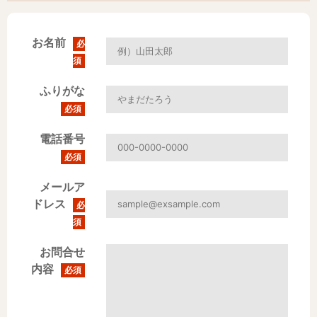
お名前
必
須
ふりがな
必須
電話番号
必須
メールア
ドレス
必
須
お問合せ
内容
必須