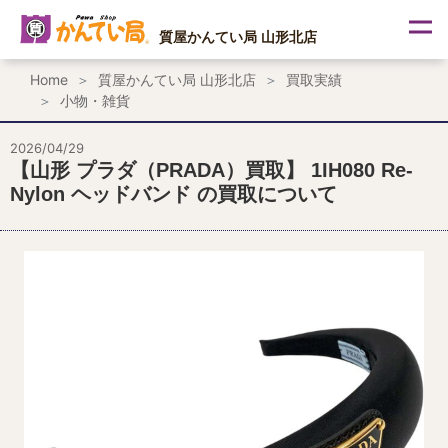
内
容
質屋かんてい局 山形北店
を
ス
Home
質屋かんてい局 山形北店
買取実績
キ
小物・雑貨
ッ
プ
2026/04/29
【山形 プラダ（PRADA）買取】 1IH080 Re-
Nylon ヘッドバンド の買取について