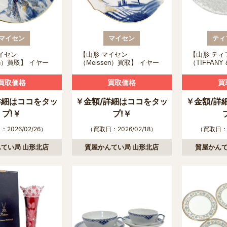
マイセン
マイセン
ティ
イセン
【山形 マイセン
【山形 ティ
en）買取】 イヤー
（Meissen）買取】 イヤー
（TIFFANY
2008年 「チャルダ
プレート 2000年 「ハングラ
クリスタル大
女王」の買取につ
イダー」の買取について
ーンの買取
買取価格
買取価格
買
詳細はココをタッ
￥金額/詳細はココをタッ
￥金額/詳
プ!￥
プ!￥
2026/02/26）
（買取日：2026/02/18）
（買取日：2
てい局 山形北店
質屋かんてい局 山形北店
質屋かんて