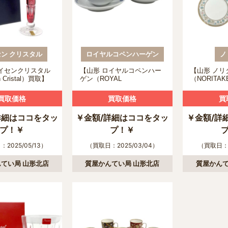
ン クリスタル
ロイヤルコペンハーゲン
ノ
マイセンクリスタル
【山形 ロイヤルコペンハー
【山形 ノリ
n Cristal）買取】
ゲン（ROYAL
（NORITA
フラワー 一輪挿し
COPENHAGEN）買取】 プ
ンチャイナ 
取について
リンセス ティーカップ&ソ
の買取につ
買取価格
買取価格
買
ーサーの買取について
詳細はココをタッ
￥金額/詳細はココをタッ
￥金額/詳
プ！￥
プ！￥
2025/05/13）
（買取日：2025/03/04）
（買取日：2
てい局 山形北店
質屋かんてい局 山形北店
質屋かんて