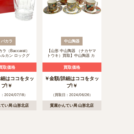
バカラ
中山陶器
ラ（Baccarat）
【山形 中山陶器 （ナカヤマ
ルルカン ロックグ
トウキ）買取】中山陶器 カ
取について
ップ&ソーサーの買取につい
て
買取価格
買取価格
詳細はココをタッ
￥金額/詳細はココをタッ
プ!￥
プ!￥
2024/07/18）
（買取日：2024/06/26）
てい局 山形北店
質屋かんてい局 山形北店