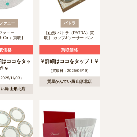
ファニー
パトラ
ファニー
【山形 パトラ（PATRA）買
 & Co.）買取】
取】 カップ&ソーサー ベン
皿 コブルスト
ジャロン焼の買取について
について
取価格
買取価格
細はココをタッ
￥詳細はココをタップ！￥
プ!￥
（買取日：2025/06/19）
025/11/03）
質屋かんてい局 山形北店
い局 山形北店