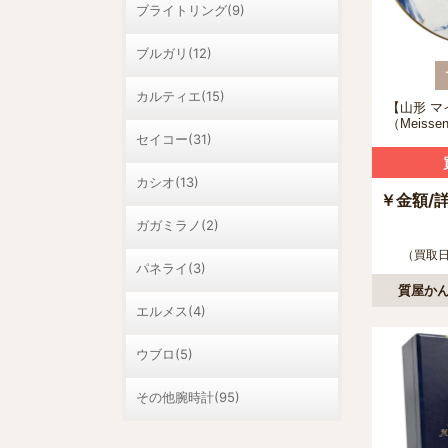
ブライトリング(9)
ブルガリ(12)
カルティエ(15)
【山形 マ
（Meiss
セイコー(31)
プレート 
ッシュの
いて
カシオ(13)
￥金額/
ガガミラノ(2)
（買取日：
パネライ(3)
質屋かん
エルメス(4)
ウブロ(5)
その他腕時計(95)