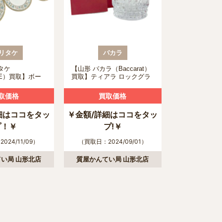
リタケ
バカラ
タケ
【山形 バカラ（Baccarat）
KE）買取】ボー
買取】ティアラ ロックグラ
パン皿6枚セット
スの買取について
いて
取価格
買取価格
細はココをタッ
￥金額/詳細はココをタッ
プ！￥
プ!￥
024/11/09）
（買取日：2024/09/01）
い局 山形北店
質屋かんてい局 山形北店