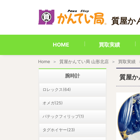
内
容
を
質屋か
ス
キ
ッ
プ
HOME
買取実績
Home
質屋かんてい局 山形北店
買取実績
腕時計
質屋か
ロレックス(64)
オメガ(25)
パテックフィリップ(1)
タグホイヤー(23)