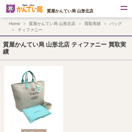
内
容
質屋かんてい局 山形北店
を
ス
Home
質屋かんてい局 山形北店
買取実績
バッグ
キ
ティファニー
ッ
プ
質屋かんてい局 山形北店 ティファニー 買取実
績