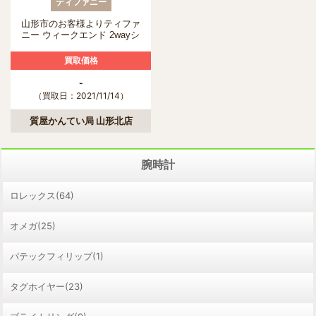
ティファニー
山形市のお客様よりティファ
ニー ウィークエンド 2wayシ
ョルダーバッグ トートバッ
グを買取させていただきまし
買取価格
た！買取金額も公開します！
-
（買取日：2021/11/14）
質屋かんてい局 山形北店
腕時計
ロレックス(64)
オメガ(25)
パテックフィリップ(1)
タグホイヤー(23)