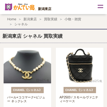
内
容
新潟東店
を
ス
Home
新潟東店
買取実績
小物・雑貨
キ
シャネル
ッ
プ
新潟東店 シャネル 買取実績
CHANEL《シャネル》
CHANEL《シャネル》
パール×ココマーク×ビジュ
AP2503 / スモールヴァニテ
ー ネックレス
ィーケース