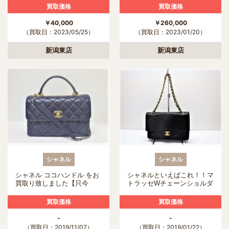
買取価格
買取価格
￥40,000
￥260,000
（買取日：2023/05/25）
（買取日：2023/01/20）
新潟東店
新潟東店
シャネル
シャネル
シャネル ココハンドル をお
シャネルといえばこれ！！マ
買取り致しました【只今
トラッセWチェーンショルダ
CHANEL高価買取り実施中
ー
かんてい局新潟東店】
買取価格
買取価格
-
-
（買取日：2019/11/07）
（買取日：2019/01/22）