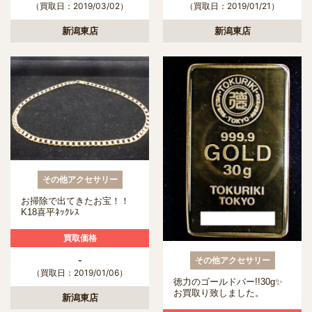
（買取日：2019/03/02）
（買取日：2019/01/21）
新潟東店
新潟東店
その他アクセサリー
お掃除で出てきたお宝！！
K18喜平ﾈｯｸﾚｽ
買取価格
-
その他アクセサリー
（買取日：2019/01/06）
徳力のゴールドバー!!30g✨
お買取り致しました。
新潟東店