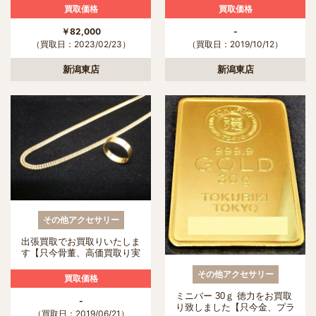
い局新潟東店】
買取価格
買取価格
￥82,000
-
（買取日：2023/02/23）
（買取日：2019/10/12）
新潟東店
新潟東店
その他アクセサリー
出張買取でお買取りいたしま
す【只今骨董、高価買取り実
施中 かんてい局新潟東店】
その他アクセサリー
買取価格
ミニバー 30ｇ 徳力をお買取
-
り致しました【只今金、プラ
（買取日：2019/06/21）