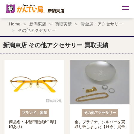
内
容
新潟東店
を
ス
Home
新潟東店
買取実績
貴金属・アクセサリー
キ
その他アクセサリー
ッ
プ
新潟東店 その他アクセサリー 買取実績
ブランド：国産
その他アクセサリー
商品名：本鼈甲眼鏡(K18刻
金、プラチナ、シルバーを買
印あり)
取り致しました【只今、貴金
属高価買取り実施中 かんて