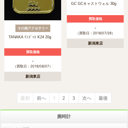
GC GCキャストウェル 30g
買取価格
-
その他アクセサリー
（買取日：2018/07/28）
TANAKA ｲﾝｺﾞｯﾄ K24 20g
新潟東店
買取価格
-
（買取日：2018/08/07）
新潟東店
最初
前へ
1
2
3
次へ
最後
腕時計