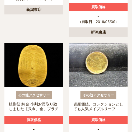
チナ高価買取り実施中 かん
てい局新潟東店】
買取価格
新潟東店
-
（買取日：2019/05/09）
新潟東店
その他アクセサリー
その他アクセサリー
植樹祭 純金 小判お買取り致
資産価値、コレクションとし
しました【只今、金、プラチ
ても人気メイプルリーフ
ナ買取り実施中 かんてい局
新潟東店】
買取価格
買取価格
-
-