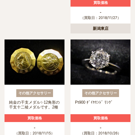
買取価格
-
（買取日：2018/11/27）
新潟東店
その他アクセサリー
その他アクセサリー
純金の干支メダル✨12角形の
Pt900 ﾀﾞｲﾔﾓﾝﾄﾞ ﾘﾝｸﾞ
干支十二稜メダルです。2種
類お買取り致しました(^_^)
買取価格
買取価格
-
-
（買取日：2018/11/15）
（買取日：2018/10/26）