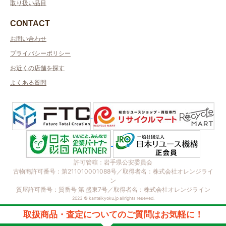
取り扱い品目
CONTACT
お問い合わせ
プライバシーポリシー
お近くの店舗を探す
よくある質問
許可管轄：岩手県公安委員会
古物商許可番号：第211010001088号／取得者名：株式会社オレンジライ
ン
質屋許可番号：質番号 第 盛東7号／取得者名：株式会社オレンジライン
2023 © kanteikyoku.jp allrights reseved.
取扱商品・査定についてのご質問はお気軽に！