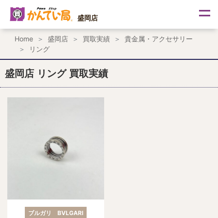
内
容
盛岡店
を
ス
Home
盛岡店
買取実績
貴金属・アクセサリー
キ
リング
ッ
プ
盛岡店 リング 買取実績
ブルガリ BVLGARI