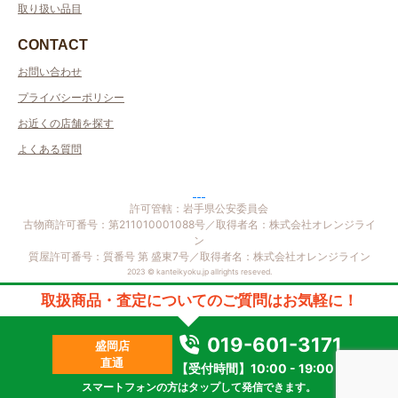
取り扱い品目
CONTACT
お問い合わせ
プライバシーポリシー
お近くの店舗を探す
よくある質問
許可管轄：岩手県公安委員会
取扱商品・査定についてのご質問はお気軽に！
古物商許可番号：第211010001088号／取得者名：株式会社オレンジライ
ン
質屋許可番号：質番号 第 盛東7号／取得者名：株式会社オレンジライン
019-601-3171
盛岡店
2023 © kanteikyoku.jp allrights reseved.
直通
【受付時間】10:00 - 19:00
スマートフォンの方はタップして発信できます。