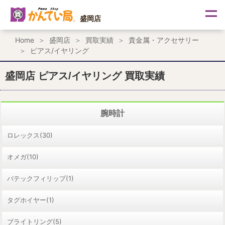
内
容
盛岡店
を
ス
Home
盛岡店
買取実績
貴金属・アクセサリー
キ
ピアス/イヤリング
ッ
プ
盛岡店 ピアス/イヤリング 買取実績
腕時計
ロレックス(30)
オメガ(10)
パテックフィリップ(1)
タグホイヤー(1)
ブライトリング(5)