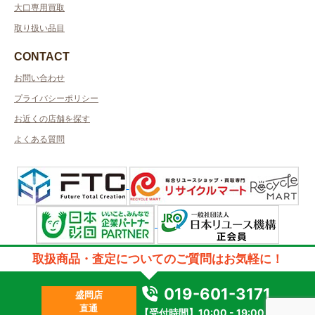
大口専用買取
取り扱い品目
CONTACT
お問い合わせ
プライバシーポリシー
お近くの店舗を探す
よくある質問
許可管轄：岩手県公安委員会
取扱商品・査定についてのご質問はお気軽に！
古物商許可番号：第211010001088号／取得者名：株式会社オレンジライ
ン
質屋許可番号：質番号 第 盛東7号／取得者名：株式会社オレンジライン
019-601-3171
盛岡店
2023 © kanteikyoku.jp allrights reseved.
直通
【受付時間】10:00 - 19:00