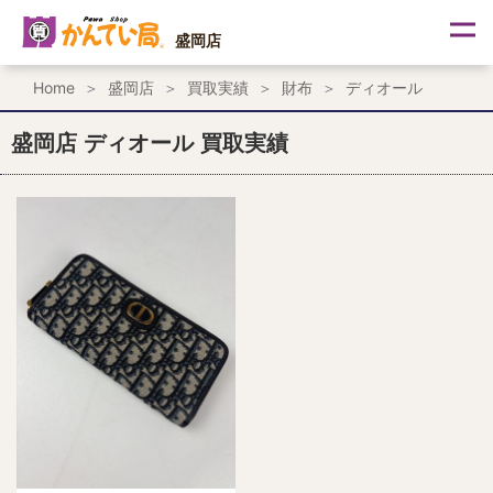
内
容
盛岡店
を
ス
Home
盛岡店
買取実績
財布
ディオール
キ
ッ
プ
盛岡店 ディオール 買取実績