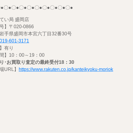
●〇●〇●〇●〇●〇●〇●〇●〇●〇●
てい局 盛岡店
】〒020-0866
岩手県盛岡市本宮六丁目32番30号
9-601-3171
】有り
】10：00～19：00
り･お買取り査定の最終受付18：30
場URL】
https://www.rakuten.co.jp/kanteikyoku-moriok