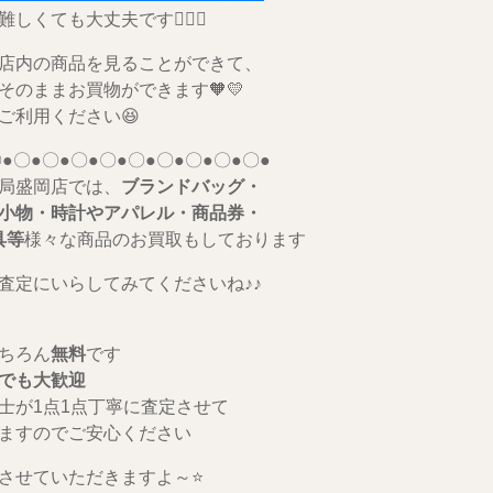
しくても大丈夫です🙆🏻‍♀️
店内の商品を見ることができて、
そのままお買物ができます🧡💛
ご利用ください😆
●〇●〇●〇●〇●〇●〇●〇●〇●〇●
局盛岡店では、
ブランドバッグ・
小物・時計やアパレル・商品券・
具等
様々な商品のお買取もしております
査定にいらしてみてくださいね♪♪
ちろん
無料
です
でも大歓迎
士が1点1点丁寧に査定させて
ますのでご安心ください
させていただきますよ～⭐