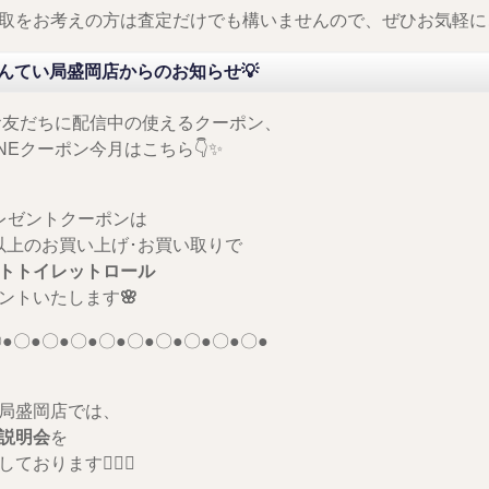
取をお考えの方は査定だけでも構いませんので、ぜひお気軽に
かんてい局盛岡店からのお知らせ💡
のお友だちに配信中の使えるクーポン、
INEクーポン今月はこちら👇✨
レゼントクーポンは
0円以上のお買い上げ･お買い取りで
トトイレットロール
ントいたします
🌸
●〇●〇●〇●〇●〇●〇●〇●〇●〇●
局盛岡店では、
説明会
を
ております🙆🏻‍♀️