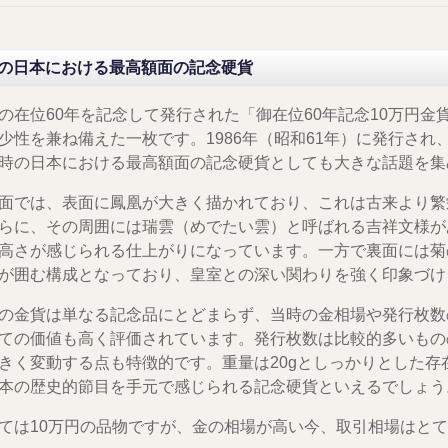
の日本における最高額面の記念硬貨
の在位60年を記念して発行された「御在位60年記念10万円
少性を兼ね備えた一枚です。1986年（昭和61年）に発行され
時の日本における最高額面の記念硬貨としても大きな話題を集
面では、表面に鳳凰が大きく描かれており、これは古来より繁
らに、その周囲には瑞雲（めでたい雲）と呼ばれる吉祥文様が
高さが感じられる仕上がりになっています。一方で裏面には菊
が囲む構成となっており、皇室との深い関わりを強く印象づけ
の金貨は単なる記念品にとどまらず、当時の金相場や発行枚数
ての価値も高く評価されています。発行枚数は比較的多いもの
きく変動する点も特徴的です。重量は20gとしっかりとした
本の歴史的節目を手元で感じられる記念硬貨といえるでしょう
ては10万円の品物ですが、金の相場が高い今、取引相場はと