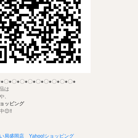
●〇●〇●〇●〇●〇●〇●〇●〇●〇●
品は
や、
ョッピング
😊‼️