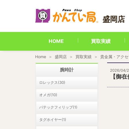
内
容
を
盛岡店
ス
キ
ッ
プ
HOME
買取実績
Home
盛岡店
買取実績
貴金属・アクセ
腕時計
2026/04/2
【御在
ロレックス(30)
オメガ(10)
パテックフィリップ(1)
タグホイヤー(1)