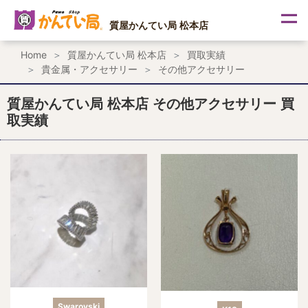
内
容
質屋かんてい局 松本店
を
ス
Home
質屋かんてい局 松本店
買取実績
キ
貴金属・アクセサリー
その他アクセサリー
ッ
プ
質屋かんてい局 松本店 その他アクセサリー 買
取実績
Swarovski