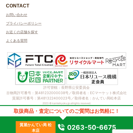
CONTACT
お問い合わせ
プライバシーポリシー
お近くの店舗を探す
よくある質問
許可管轄：長野県公安委員会
古物商許可番号：第481232000038号／取得者名：ECマーケット株式会社
質屋許可番号：第481322400023号／取得者名：かんてい局松本店
2023 © kanteikyoku.jp allrights reseved.
取扱商品・査定についてのご質問はお気軽に！
質屋かんてい局 松
0263-50-6675
本店