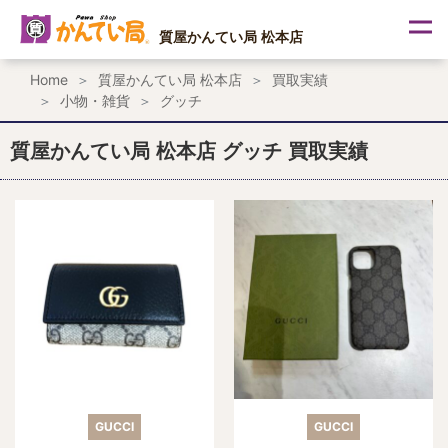
内
容
質屋かんてい局 松本店
を
ス
Home
質屋かんてい局 松本店
買取実績
キ
小物・雑貨
グッチ
ッ
プ
質屋かんてい局 松本店 グッチ 買取実績
GUCCI
GUCCI