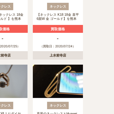
ックレス
ネックレス
 ネックレス 18金
【ネックレス K18 18金 喜平
ゴールド 】を熊本
6面W 金 ゴールド】を熊本
より買取させて
市のお客様より買取させて
！
頂きました！
取価格
買取価格
-
-
020/07/25）
（買取日：2020/07/24）
水前寺店
上水前寺店
ックレス
ネックレス
客様よりダイヤ
喜平のネックレスとHuawei