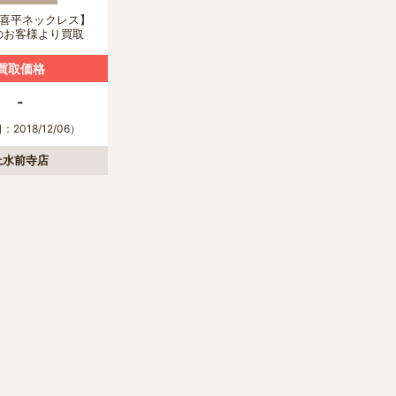
6面喜平ネックレス】
のお客様より買取
きました！
買取価格
-
2018/12/06）
上水前寺店