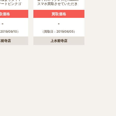
テートピンクゴ
スマホ買取させていただき
クレス買取させ
ました！
ました！
取価格
買取価格
-
-
019/09/10）
（買取日：2019/06/05）
水前寺店
上水前寺店