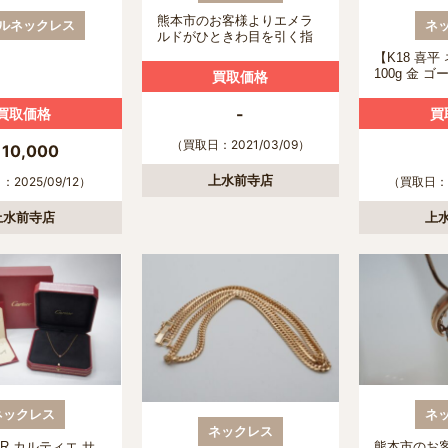
熊本市のお客様よりエメラ
ルネックレス
ネ
ルドがひときわ目を引く指
輪とネックレス買取させて
【K18 喜平
いただきました。
100g 金 
買取価格
市のお客様
頂きました
-
買取価格
買
（買取日：2021/03/09）
10,000
上水前寺店
2025/09/12）
（買取日：2
上水前寺店
上
ネックレス
ネ
ネックレス
ER カルティエ サ
熊本市のお