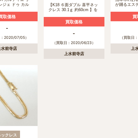
レジェ ドゥ カル
が踊るエス
【K18 ６面ダブル 喜平ネッ
ックレス
ールドネッ
クレス 30.1ｇ 約60cm 】を
0 K18PG ピンクゴ
ていただき
熊本市の方より買取いたし
買取価格
買
ピンクサファイア】
ました
買取価格
 のお客様より買取
-
した。
-
2020/07/05）
（買取日：2
（買取日：2020/06/23）
上水前寺店
上
上水前寺店
ネックレス