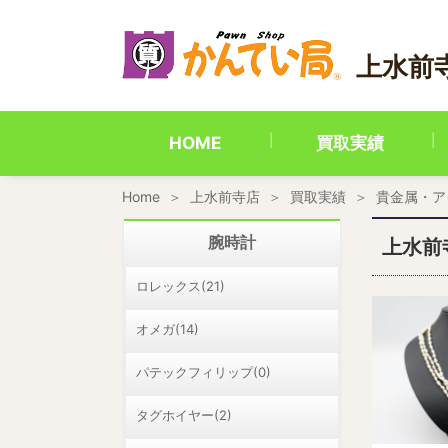
内
容
を
上水前
ス
キ
ッ
プ
HOME
買取実績
Home
上水前寺店
買取実績
貴金属・ア
腕時計
上水前
ロレックス(21)
オメガ(14)
パテックフィリップ(0)
タグホイヤー(2)