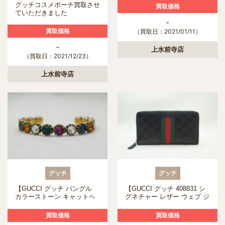
取させて頂きました！
グッチコスメポーチ買取させ
買取価格
ていただきました
-
買取価格
（買取日：2021/01/11）
-
上水前寺店
（買取日：2021/12/23）
上水前寺店
グッチ
グッチ
【GUCCI グッチ バングル
【GUCCI グッチ 408831 シ
カラーストーン キャットヘ
グネチャー レザー ウェブ ジ
ッド】を熊本市 のお客様よ
ップアラウンドウォレット
り買取いたしました。
GGスプリーム ブラック】を
買取価格
買取価格
熊本市のお客様より買取させ