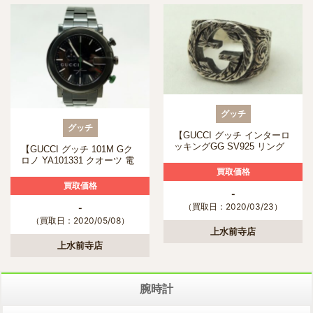
グッチ
グッチ
【GUCCI グッチ インターロ
ッキングGG SV925 リング
【GUCCI グッチ 101M Gク
13号】を熊本市のお客様よ
ロノ YA101331 クオーツ 電
り買取させて頂きました！
池交換2020.05.08 稼働品 ブ
買取価格
ラック文字盤 メンズ 腕時計
買取価格
腕回り約19cm】を熊本市の
-
お客様より買取させて頂きま
（買取日：2020/03/23）
-
した！
（買取日：2020/05/08）
上水前寺店
上水前寺店
腕時計