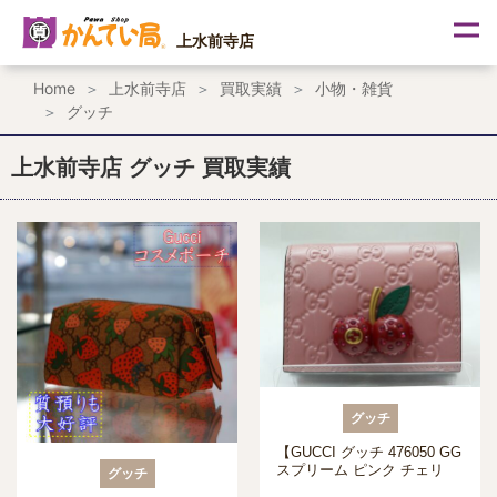
内
容
上水前寺店
を
ス
Home
上水前寺店
買取実績
小物・雑貨
キ
グッチ
ッ
プ
上水前寺店 グッチ 買取実績
グッチ
【GUCCI グッチ 476050 GG
スプリーム ピンク チェリ
グッチ
ー】を熊本市のお客様より買