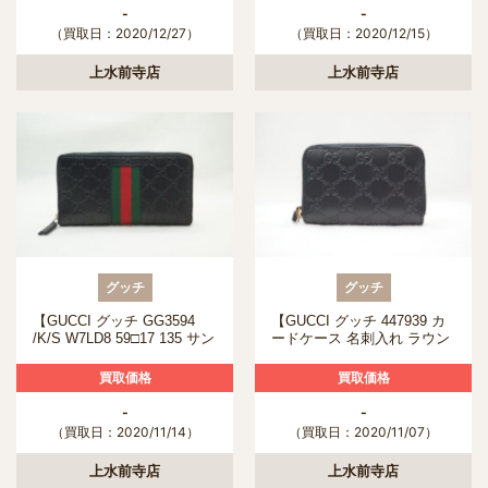
て頂きました！
-
-
（買取日：2020/12/27）
（買取日：2020/12/15）
上水前寺店
上水前寺店
グッチ
グッチ
【GUCCI グッチ GG3594
【GUCCI グッチ 447939 カ
/K/S W7LD8 59□17 135 サン
ードケース 名刺入れ ラウン
グラス ブラウン】を熊本市
ドジップ グッチシマ GGパ
のお客様より買取させて頂き
ターン レザー】を熊本市の
買取価格
買取価格
ました！
方より買取いたしました。
-
-
（買取日：2020/11/14）
（買取日：2020/11/07）
上水前寺店
上水前寺店