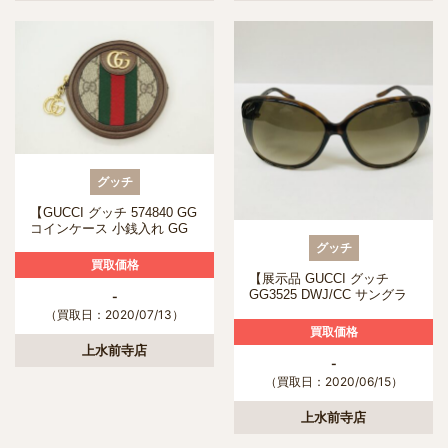
グッチ
【GUCCI グッチ 574840 GG
コインケース 小銭入れ GG
スプリーム ベージュ】を熊
グッチ
本市 のお客様より買取いた
買取価格
しました。
【展示品 GUCCI グッチ
GG3525 DWJ/CC サングラ
-
ス】を熊本市の方より買取い
（買取日：2020/07/13）
たしました。
買取価格
上水前寺店
-
（買取日：2020/06/15）
上水前寺店