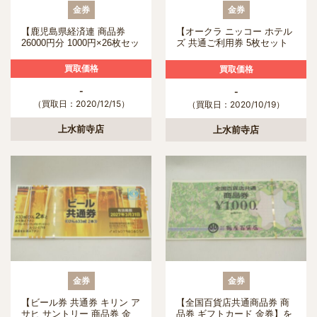
金券
金券
【鹿児島県経済連 商品券
【オークラ ニッコー ホテル
26000円分 1000円×26枚セッ
ズ 共通ご利用券 5枚セット
ト ギフト券】を熊本市のお
送料無料】を熊本市のお客様
客様より買取させて頂きまし
より買取させて頂きました！
買取価格
買取価格
た！
-
-
（買取日：2020/12/15）
（買取日：2020/10/19）
上水前寺店
上水前寺店
金券
金券
【ビール券 共通券 キリン ア
【全国百貨店共通商品券 商
サヒ サントリー 商品券 金
品券 ギフトカード 金券】を