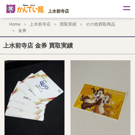
内
容
上水前寺店
を
ス
Home
上水前寺店
買取実績
その他買取商品
キ
金券
ッ
プ
上水前寺店 金券 買取実績