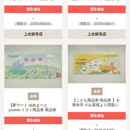
券】を買取りしました
熊本市のお客様より買取させ
て頂きました！
買取価格
買取価格
-
-
（買取日：2020/08/04）
（買取日：2020/08/01）
上水前寺店
上水前寺店
金券
金券
【こども商品券 商品券 】を
熊本市 のお客様より買取い
【夢マート ゆめまーと
たしました。
youme イズミ商品券 商品券
ギフトカード 金券 換金 売る
買取価格
買う 使う 現金化】を熊本市
買取価格
のお客様より買取いたしまし
-
た
-