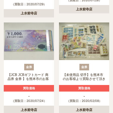
（買取日：2020/07/28）
（買取日：2020/07/29）
上水前寺店
上水前寺店
金券
金券
【JCB JCBギフトカード 商
【未使用品 切手】を熊本市
品券 金券 】を熊本市のお客
のお客様より買取させて頂き
様より買取させて頂きまし
ました！
た！
買取価格
買取価格
-
-
（買取日：2020/07/24）
（買取日：2020/02/08）
上水前寺店
上水前寺店