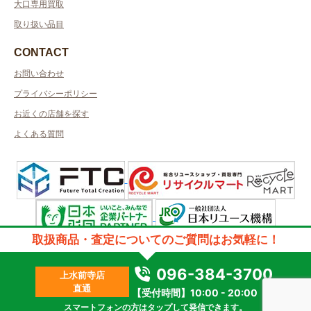
大口専用買取
取り扱い品目
CONTACT
お問い合わせ
プライバシーポリシー
お近くの店舗を探す
よくある質問
取扱商品・査定についてのご質問はお気軽に！
許可管轄：熊本県公安委員会許可
古物商許可番号：第931020001326号／取得者名：株式会社英和実業
質屋許可番号：第931280000048号／取得者名：株式会社英和実業
096-384-3700
上水前寺店
2023 © kanteikyoku.jp allrights reseved.
直通
【受付時間】10:00 - 20:00
スマートフォンの方はタップして発信できます。