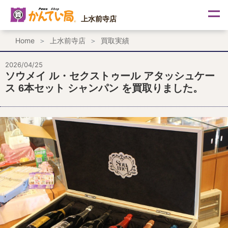
内
容
上水前寺店
を
ス
Home
上水前寺店
買取実績
キ
ッ
プ
2026/04/25
ソウメイ ル・セクストゥール アタッシュケー
ス 6本セット シャンパン を買取りました。