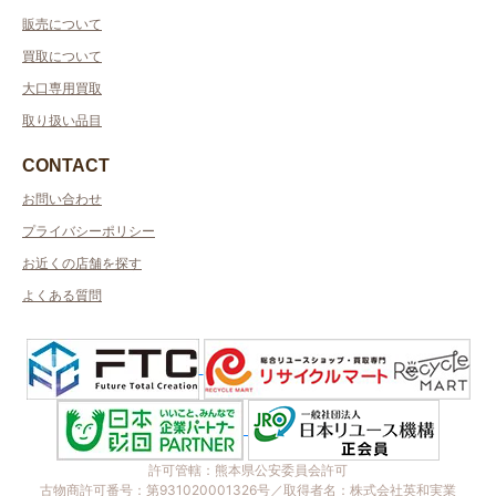
販売について
買取について
大口専用買取
取り扱い品目
CONTACT
お問い合わせ
プライバシーポリシー
お近くの店舗を探す
よくある質問
許可管轄：熊本県公安委員会許可
古物商許可番号：第931020001326号／取得者名：株式会社英和実業