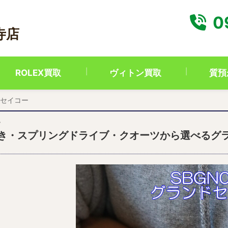
0
寺店
ROLEX買取
ヴィトン買取
質預
セイコー
7
き・スプリングドライブ・クオーツから選べるグ