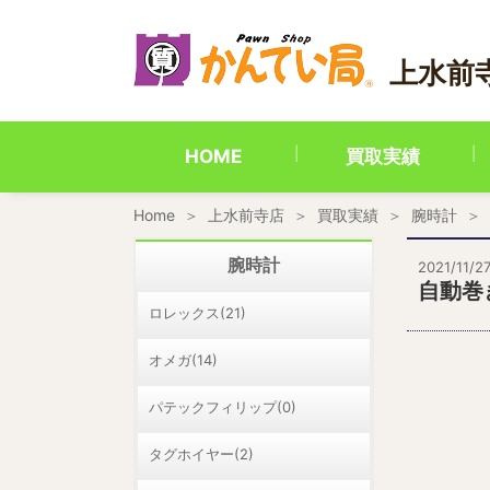
内
容
を
上水前
ス
キ
ッ
プ
HOME
買取実績
Home
上水前寺店
買取実績
腕時計
腕時計
2021/11/2
自動巻
ロレックス(21)
オメガ(14)
パテックフィリップ(0)
タグホイヤー(2)