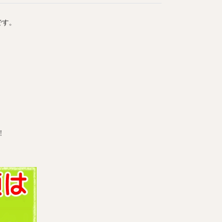
です。
！