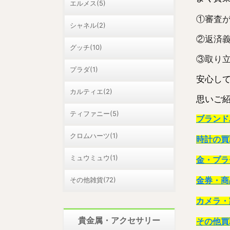
エルメス(5)
①審査
シャネル(2)
②返済
グッチ(10)
③取り
プラダ(1)
安心し
カルティエ(2)
思いご
ティファニー(5)
ブランド
クロムハーツ(1)
時計の買
ミュウミュウ(1)
金・プラ
その他雑貨(72)
金券・商
カメラ・
貴金属・アクセサリー
その他買