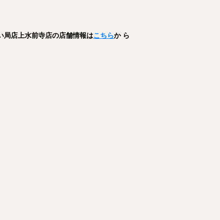
てい局店上水前寺店
の店舗情報は
こちら
か ら