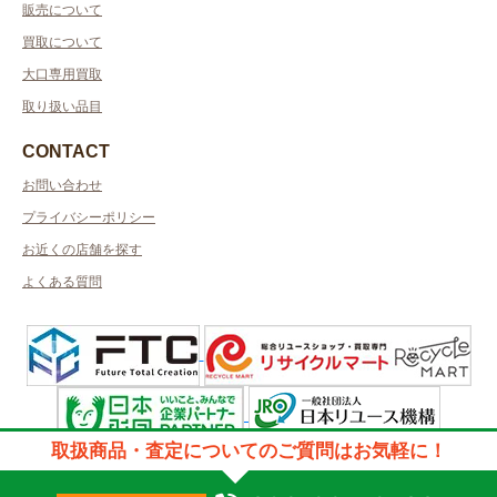
販売について
買取について
大口専用買取
取り扱い品目
CONTACT
お問い合わせ
プライバシーポリシー
お近くの店舗を探す
よくある質問
取扱商品・査定についてのご質問はお気軽に！
許可管轄：熊本県公安委員会許可
古物商許可番号：第931020001326号／取得者名：株式会社英和実業
質屋許可番号：第931280000048号／取得者名：株式会社英和実業