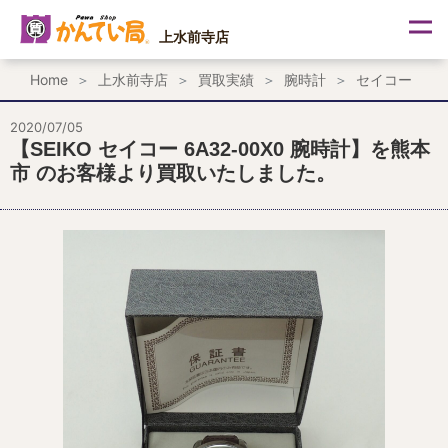
内
容
上水前寺店
を
ス
Home
上水前寺店
買取実績
腕時計
セイコー
キ
ッ
プ
2020/07/05
【SEIKO セイコー 6A32-00X0 腕時計】を熊本
市 のお客様より買取いたしました。