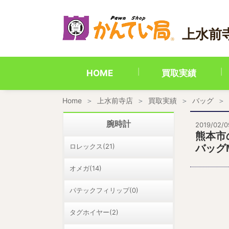
内
容
を
上水前
ス
キ
ッ
プ
HOME
買取実績
Home
上水前寺店
買取実績
バッグ
腕時計
2019/02/0
熊本市
ロレックス(21)
バッグ
オメガ(14)
パテックフィリップ(0)
タグホイヤー(2)