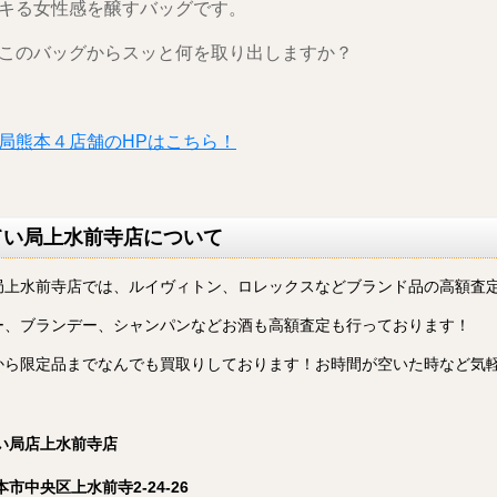
キる女性感を醸すバッグです。
このバッグからスッと何を取り出しますか？
局熊本４店舗のHPはこちら！
てい局上水前寺店について
局上水前寺店では、ルイヴィトン、ロレックスなどブランド品の高額査
ー、ブランデー、シャンパンなどお酒も高額査定も行っております！
から限定品までなんでも買取りしております！
お時間が空いた時など気
てい局店上水前寺店
本市中央区上水前寺2-24-26