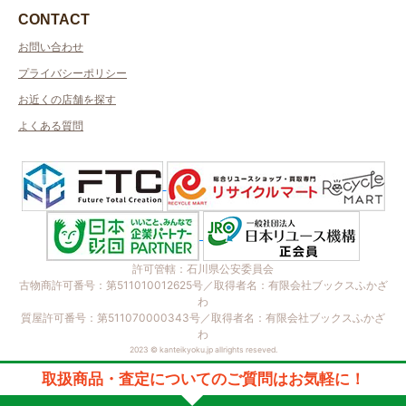
CONTACT
お問い合わせ
プライバシーポリシー
お近くの店舗を探す
よくある質問
許可管轄：石川県公安委員会
古物商許可番号：第511010012625号／取得者名：有限会社ブックスふかざ
わ
質屋許可番号：第511070000343号／取得者名：有限会社ブックスふかざ
わ
2023 © kanteikyoku.jp allrights reseved.
取扱商品・査定についてのご質問はお気軽に！