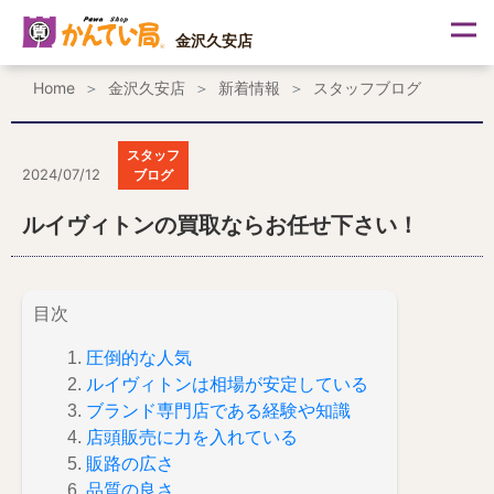
内
容
金沢久安店
を
ス
Home
金沢久安店
新着情報
スタッフブログ
キ
ッ
プ
スタッフ
2024/07/12
ブログ
ルイヴィトンの買取ならお任せ下さい！
目次
圧倒的な人気
ルイヴィトンは相場が安定している
ブランド専門店である経験や知識
店頭販売に力を入れている
販路の広さ
品質の良さ