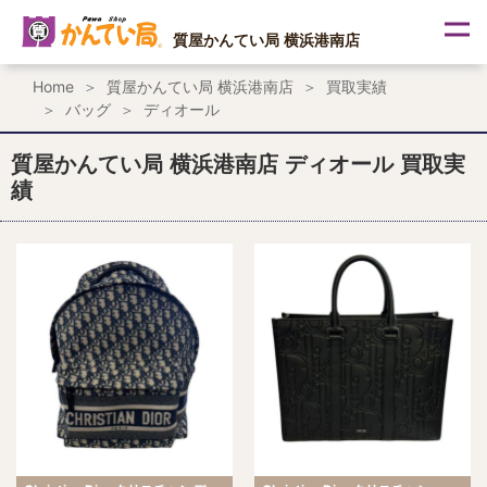
内
容
質屋かんてい局 横浜港南店
を
ス
Home
質屋かんてい局 横浜港南店
買取実績
キ
バッグ
ディオール
ッ
プ
質屋かんてい局 横浜港南店 ディオール 買取実
績