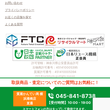
お問い合わせ
プライバシーポリシー
お近くの店舗を探す
よくある質問
許可管轄：神奈川県公安委員会許可
古物商許可番号：451410005395
質屋許可番号：451410005394
2023 © kanteikyoku.jp allrights reseved.
取扱商品・査定についてのご質問はお気軽に！
質屋かんてい局 横
045-841-8738
浜港南店
【受付時間】10:00 - 19:00
直通
スマートフォンの方はタップして発信できます。