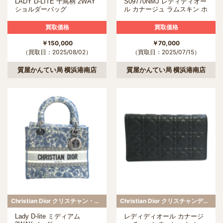
LADY D-LITE 千鳥柄 2WAY
S09770NMJ レディディオー
ショルダーバッグ
ル カナージュ ラムスキン ホ
ワイト フォンポーチ
買取価格
買取価格
￥150,000
￥70,000
（買取日：2025/08/02）
（買取日：2025/07/15）
質屋かんてい局 横浜港南店
質屋かんてい局 横浜港南店
Christian Dior クリスチャン・ディオール
Christian Dior クリスチャンディオール
Lady D‐lite ミディアム
レディディオール カナージ