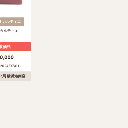
ER カルティエ
ゥ カルティエ
グ
取価格
0,000
024/07/01）
い局 横浜港南店