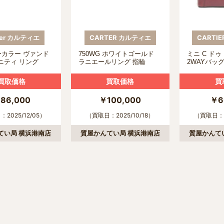
tier カルティエ
CARTER カルティエ
CARTI
リーカラー ヴァンド
750WG ホワイトゴールド
ミニ C ド
ニティ リング
ラニエールリング 指輪
2WAYバッ
買取価格
買取価格
買
86,000
￥100,000
￥6
2025/12/05）
（買取日：2025/10/18）
（買取日：2
てい局 横浜港南店
質屋かんてい局 横浜港南店
質屋かんて