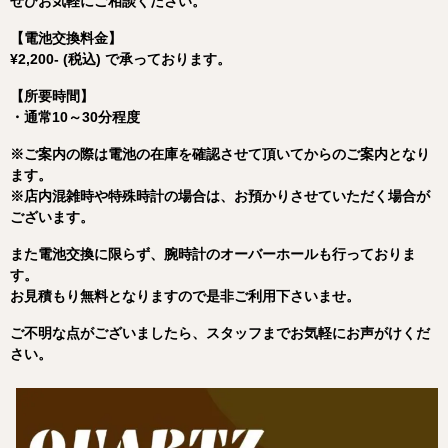
ぜひ
お
気軽
に
ご
相談
くだ
さい。
【
電池
交換
料金】
¥2,200- (税込) で承っております。
【
所要
時間】
・
通常
10～
30
分
程度
※ご案内の際は電池の在庫を確認させて頂いてからのご案内となり
ます。
※
店内
混雑
時
や
特殊
時計
の
場合
は、
お
預
か
り
さ
せ
て
いただく
場合
が
ご
ざ
い
ます。
また電池交換に限らず、腕時計のオーバーホールも行っておりま
す。
お見積もり無料となりますので是非ご利用下さいませ。
ご
不明
な
点
が
ご
ざ
いま
したら、
スタッフ
まで
お
気軽
に
お
声
が
け
くだ
さい。