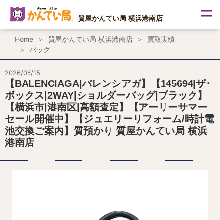
内
容
質屋かんてい局 横浜港南店
を
ス
Home
質屋かんてい局 横浜港南店
買取実績
キ
バッグ
ッ
プ
2026/06/15
【BALENCIAGA|バレンシアガ】【145694|ザ･
ボックス|2WAY|ショルダーバッグ|ブラック】
【横浜市|港南区|高額査定】【アーリーサマー
セール開催中】【ジュエリーリフォーム/時計電
池交換ご案内】質預かり 質屋かんてい局 横浜
港南店