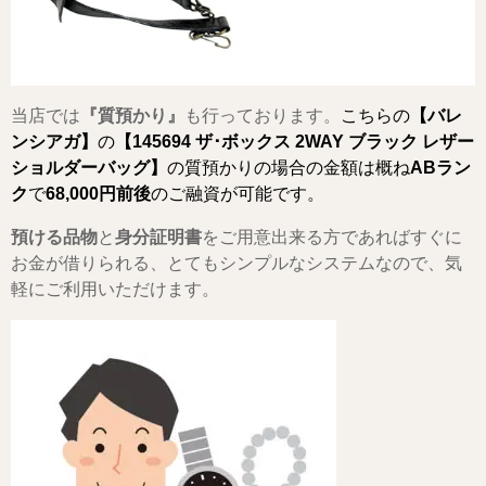
当店では
『質預かり』
も行っております。
こちらの
【バレ
ンシアガ】
の
【
145694 ザ･ボックス 2WAY ブラック レザー
ショルダーバッグ
】
の質預かりの場合の金額は概ね
ABラン
ク
で
68,000
円前後
のご融資が可能です。
預ける品物
と
身分証明書
をご用意出来る方であればすぐに
お金が借りられる、とてもシンプルなシステムなので、気
軽にご利用いただけます。