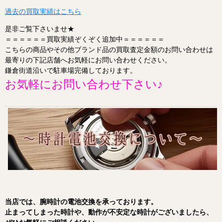
過去の買取実績はこちら
是非ご覧下さいませ★
＝＝＝＝＝＝買取実績ぞくぞく追加中＝＝＝＝＝＝
こちらの商品やその他ブランド品の買取査定金額のお問い合わせは
最寄りの下記店舗へお気軽にお問い合わせください。
鎌倉街道沿いで駐車場完備しております。
お気軽にお問い合わせ下さい♪
当店
では、
腕時計
の
電池
交換
を
承
って
おり
ます。
止
ま
って
し
まっ
た
時計
や、
動作
が
不安定
な
時計
が
ご
ざ
いま
したら、