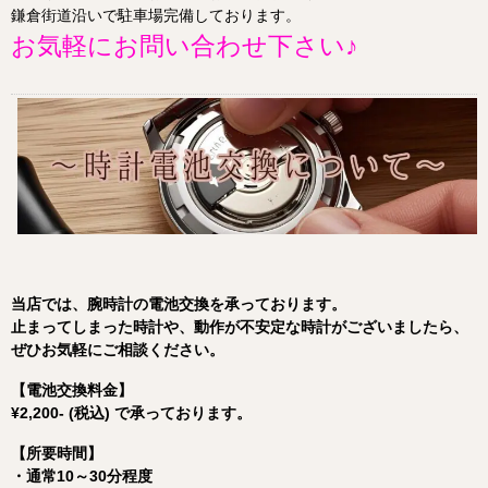
鎌倉街道沿いで駐車場完備しております。
お気軽にお問い合わせ下さい♪
当店
では、
腕時計
の
電池
交換
を
承
って
おり
ます。
止
ま
って
し
まっ
た
時計
や、
動作
が
不安定
な
時計
が
ご
ざ
いま
したら、
ぜひ
お
気軽
に
ご
相談
くだ
さい。
【
電池
交換
料金】
¥2,200- (税込) で承っております。
【
所要
時間】
・
通常
10～
30
分
程度