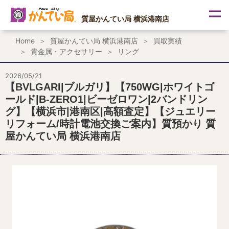
内
容
質屋かんてい局 横浜港南店
を
ス
Home
質屋かんてい局 横浜港南店
買取実績
キ
貴金属・アクセサリー
リング
ッ
プ
2026/05/21
【BVLGARI|ブルガリ】【750WG|ホワイトゴ
ールド|B-ZERO1|ビーゼロワン|2バンドリン
グ】【横浜市|港南区|高額査定】【ジュエリー
リフォーム/時計電池交換ご案内】質預かり 質
屋かんてい局 横浜港南店