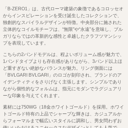
「B-ZERO1」は、古代ローマ建築の象徴であるコロッセオ
からインスピレーションを受け誕生したコレクションで、
独創的なスパイラルデザインが特徴。中央部分に施された
立体的なコイルモチーフは、“無限”や“永遠”を意味し、ブル
ガリならではの革新的な感性と卓越したクラフツマンシッ
プを表現しています。
こちらの2バンドモデルは、程よいボリューム感が魅力で、
1バンドタイプよりも存在感がありながら、3バンド以上ほ
ど重すぎない絶妙なバランスが魅力。リング側面には
「BVLGARI BVLGARI」のロゴが刻印され、ブランドのア
イデンティティをさりげなく主張します。シンプルであり
ながら個性的なフォルムは、指元にモダンでラグジュアリ
ーな印象を与えてくれます。
素材には750WG（18金ホワイトゴールド）を採用。ホワイ
トゴールド特有の上品でシャープな輝きは、カジュアルか
らフォーマルまで幅広いスタイルに調和し、男女問わずお
使いいただけるユニセックスなデザインとしても人気で