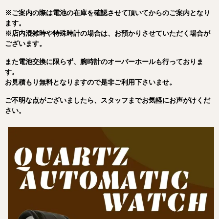
※ご案内の際は電池の在庫を確認させて頂いてからのご案内となり
ます。
※
店内
混雑
時
や
特殊
時計
の
場合
は、
お
預
か
り
さ
せ
て
いただく
場合
が
ご
ざ
い
ます。
また電池交換に限らず、腕時計のオーバーホールも行っておりま
す。
お見積もり無料となりますので是非ご利用下さいませ。
ご
不明
な
点
が
ご
ざ
いま
したら、
スタッフ
まで
お
気軽
に
お
声
が
け
くだ
さい。