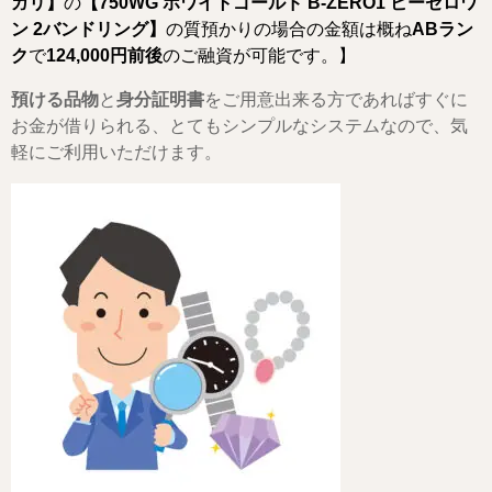
ガリ】
の
【
750WG ホワイトゴールド B-ZERO1 ビーゼロワ
ン 2バンドリング
】
の質預かりの場合の金額は概ね
ABラン
ク
で
124,000
円前後
のご融資が可能です。】
預ける品物
と
身分証明書
をご用意出来る方であればすぐに
お金が借りられる、とてもシンプルなシステムなので、気
軽にご利用いただけます。