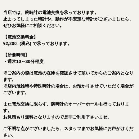
当店
では、
腕時計
の
電池
交換
を
承
って
おり
ます。
止
ま
って
し
まっ
た
時計
や、
動作
が
不安定
な
時計
が
ご
ざ
いま
したら、
ぜひ
お
気軽
に
ご
相談
くだ
さい。
【
電池
交換
料金】
¥2,200- (税込) で承っております。
【
所要
時間】
・
通常
10～
30
分
程度
※ご案内の際は電池の在庫を確認させて頂いてからのご案内となり
ます。
※
店内
混雑
時
や
特殊
時計
の
場合
は、
お
預
か
り
さ
せ
て
いただく
場合
が
ご
ざ
い
ます。
また電池交換に限らず、腕時計のオーバーホールも行っておりま
す。
お見積もり無料となりますので是非ご利用下さいませ。
ご
不明
な
点
が
ご
ざ
いま
したら、
スタッフ
まで
お
気軽
に
お
声
が
け
くだ
さい。