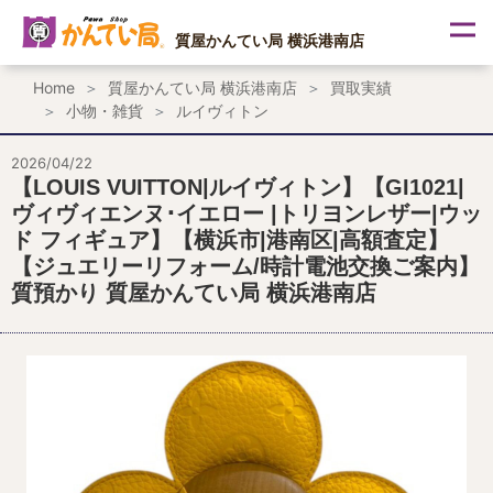
内
容
質屋かんてい局 横浜港南店
を
ス
Home
質屋かんてい局 横浜港南店
買取実績
キ
小物・雑貨
ルイヴィトン
ッ
プ
2026/04/22
【LOUIS VUITTON|ルイヴィトン】【GI1021|
ヴィヴィエンヌ･イエロー |トリヨンレザー|ウッ
ド フィギュア】【横浜市|港南区|高額査定】
【ジュエリーリフォーム/時計電池交換ご案内】
質預かり 質屋かんてい局 横浜港南店