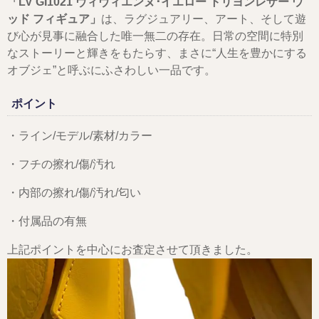
「LV GI1021 ヴィヴィエンヌ･イエロー トリヨンレザー ウ
ッド フィギュア」
は、ラグジュアリー、アート、そして遊
び心が見事に融合した唯一無二の存在。日常の空間に特別
なストーリーと輝きをもたらす、まさに“人生を豊かにする
オブジェ”と呼ぶにふさわしい一品です。
ポイント
・ライン/モデル/素材/カラー
・フチの擦れ/傷/汚れ
・内部の擦れ/傷/汚れ/匂い
・付属品の有無
上記ポイントを中心にお査定させて頂きました。