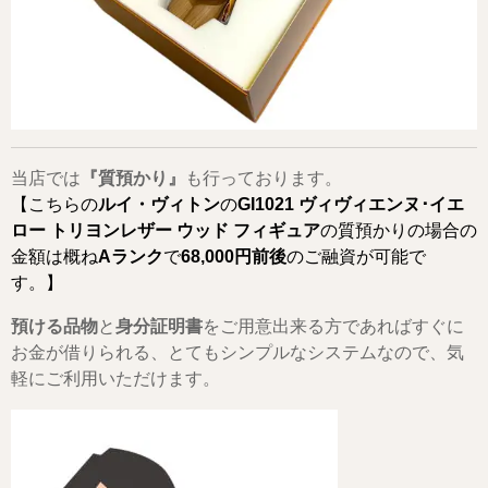
当店では
『質預かり』
も行っております。
【こちらの
ルイ・ヴィトン
の
GI1021 ヴィヴィエンヌ･イエ
ロー トリヨンレザー ウッド フィギュア
の質預かりの場合の
金額は概ね
Aランク
で
68,000
円前後
のご融資が可能で
す。】
預ける品物
と
身分証明書
をご用意出来る方であればすぐに
お金が借りられる、とてもシンプルなシステムなので、気
軽にご利用いただけます。