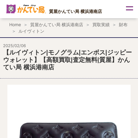
内
容
質屋かんてい局 横浜港南店
を
ス
Home
質屋かんてい局 横浜港南店
買取実績
財布
キ
ルイヴィトン
ッ
プ
2025/02/06
【ルイヴィトン|モノグラム|エンボス|ジッピー
ウォレット】【高額買取|査定無料|質屋】かん
てい局 横浜港南店