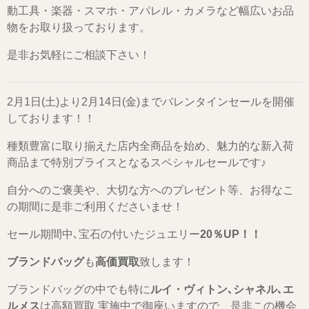
動工具・楽器・スマホ・アパレル・カメラなど幅広いお品
物をお取り扱っております。
是非お気軽にご相談下さい！
2月1日(土)より2月14日(金)までバレンタインセールを開催
しております！！
種類豊富に取り揃えた店内全商品を始め、魅力的な新入荷
商品まで特別プライスとなるスペシャルセールです♪
自分へのご褒美や、大切な方へのプレゼント等、お得なこ
の期間に是非ご利用くださいませ！
セール期間中､宝石の付いたジュエリー
20％UP！！
ブランドバッグ
も
高価買取
致します！
ブランドバッグの中でも特に
ルイ・ヴィトン､シャネル､エ
ルメス
は高額買取 実施中で御座いますので、是非この機会