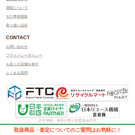
買取について
大口専用買取
取り扱い品目
CONTACT
お問い合わせ
プライバシーポリシー
お近くの店舗を探す
よくある質問
許可管轄：神奈川県公安委員会許可
古物商許可番号：451410005395
取扱商品・査定についてのご質問はお気軽に！
質屋許可番号：451410005394