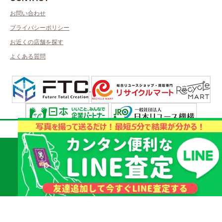
お問い合わせ
プライバシーポリシー
お近くの店舗を探す
よくある質問
取扱商品・査定についてのご質問はお気軽に！
許可管轄：山形県公安委員会
古物商許可番号：第241110000336号／取得者名：株式会社エト・アール
質屋かんてい局 山
質屋許可番号：第241010000054号／取得者名：株式会社エト・アール
023-676-7711
形南店
2023 © kanteikyoku.jp allrights reseved.
【受付時間】10:00 - 19:00
直通
スマートフォンの方はタップして発信できます。