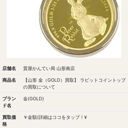
店舗名
質屋かんてい局 山形南店
商品名
【山形 金（GOLD）買取】 ラビットコイントップ
の買取について
ブラン
金(GOLD)
ド名
買取価
￥金額/詳細はココをタップ！¥
格