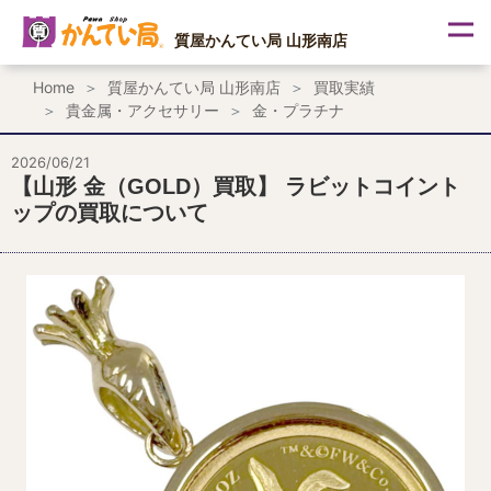
内
容
質屋かんてい局 山形南店
を
ス
Home
質屋かんてい局 山形南店
買取実績
キ
貴金属・アクセサリー
金・プラチナ
ッ
プ
2026/06/21
【山形 金（GOLD）買取】 ラビットコイント
ップの買取について