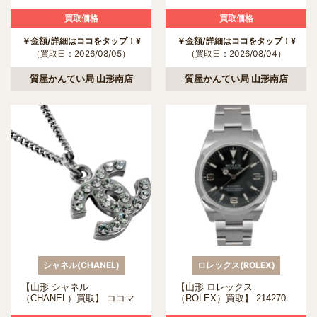
W31039M7 パシャC クロノ
Game）買取】 114/083 SAR
グラフの買取について
メガゲッコウガex PSA10の
買取価格
買取価格
買取について
￥金額/詳細はココをタップ！¥
￥金額/詳細はココをタップ！¥
（買取日：2026/08/05）
（買取日：2026/08/04）
質屋かんてい局 山形南店
質屋かんてい局 山形南店
シャネル(CHANEL)
ロレックス(ROLEX)
【山形 シャネル
【山形 ロレックス
（CHANEL）買取】 ココマ
（ROLEX）買取】 214270
ーク ラインストーン ネック
エクスプローラー1の買取に