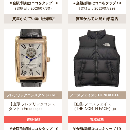
￥金額/詳細はココをタップ！¥
￥金額/詳細はココをタップ！¥
（買取日：2026/07/30）
（買取日：2026/07/29）
質屋かんてい局 山形南店
質屋かんてい局 山形南店
フレデリックコンスタント(Frederique Constant)
ノースフェイス(THE NORTH FACE)
【山形 フレデリックコンス
【山形 ノースフェイス
タント（Frederique
（THE NORTH FACE）買
Constant）買取】 FC-
取】 ND92338 ヌプシ ダウン
315MWR4C24 クラシックカ
ベストの買取について
買取価格
買取価格
レ オートマチックハートビ
ートの買取について
￥金額/詳細はココをタップ！¥
￥金額/詳細はココをタップ！¥