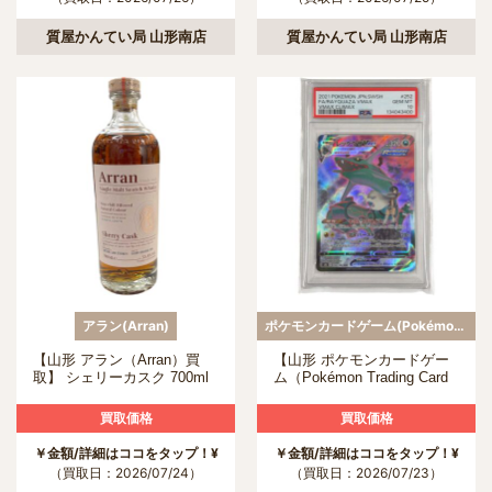
質屋かんてい局 山形南店
質屋かんてい局 山形南店
アラン(Arran)
ポケモンカードゲーム(Pokémon Trading Card Game)
【山形 アラン（Arran）買
【山形 ポケモンカードゲー
取】 シェリーカスク 700ml
ム（Pokémon Trading Card
の買取について
Game）買取】 252/184 CSR
レックウザVMAXの買取につ
買取価格
買取価格
いて
￥金額/詳細はココをタップ！¥
￥金額/詳細はココをタップ！¥
（買取日：2026/07/24）
（買取日：2026/07/23）