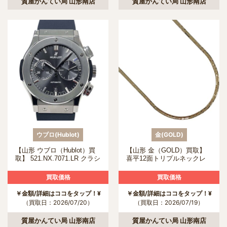
質屋かんてい局 山形南店
質屋かんてい局 山形南店
ウブロ(Hublot)
金(GOLD)
【山形 ウブロ（Hublot）買
【山形 金（GOLD）買取】
取】 521.NX.7071.LR クラシ
喜平12面トリプルネックレ
ックフュージョンクロノグラ
スの買取について
フの買取について
買取価格
買取価格
￥金額/詳細はココをタップ！¥
￥金額/詳細はココをタップ！¥
（買取日：2026/07/20）
（買取日：2026/07/19）
質屋かんてい局 山形南店
質屋かんてい局 山形南店