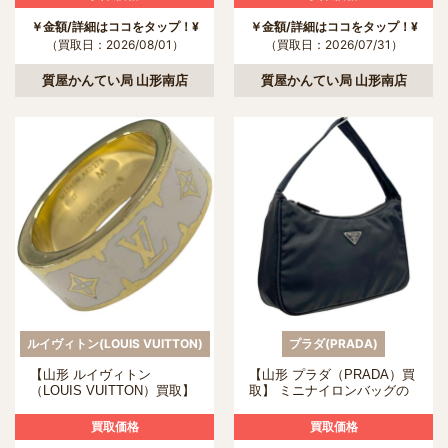
て
￥金額/詳細はココをタップ！¥
￥金額/詳細はココをタップ！¥
（買取日：2026/08/01）
（買取日：2026/07/31）
質屋かんてい局 山形南店
質屋かんてい局 山形南店
ルイヴィトン(LOUIS VUITTON)
プラダ(PRADA)
【山形 ルイヴィトン
【山形 プラダ（PRADA）買
（LOUIS VUITTON）買取】
取】 ミニナイロンバッグの
M1565M リング・ナノグラ
買取について
ム エナメルの買取について
買取価格
買取価格