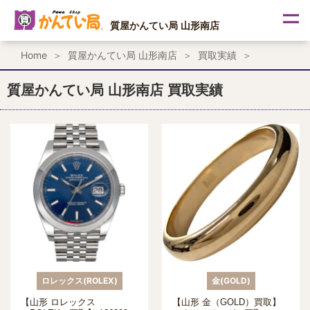
内
容
質屋かんてい局 山形南店
を
ス
Home
質屋かんてい局 山形南店
買取実績
キ
ッ
プ
質屋かんてい局 山形南店 買取実績
ロレックス(ROLEX)
金(GOLD)
【山形 ロレックス
【山形 金（GOLD）買取】