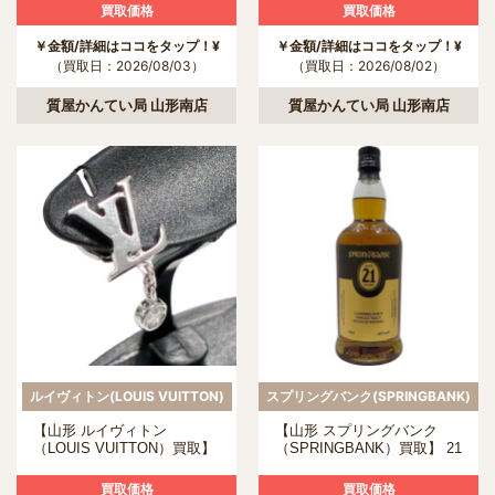
レスの買取について
ついて
買取価格
買取価格
￥金額/詳細はココをタップ！¥
￥金額/詳細はココをタップ！¥
（買取日：2026/08/03）
（買取日：2026/08/02）
質屋かんてい局 山形南店
質屋かんてい局 山形南店
ルイヴィトン(LOUIS VUITTON)
スプリングバンク(SPRINGBANK)
【山形 ルイヴィトン
【山形 スプリングバンク
（LOUIS VUITTON）買取】
（SPRINGBANK）買取】 21
Q96544 ピアス イディール
年 キャンベルタウンの買取
ブロッサム LVの買取につい
について
買取価格
買取価格