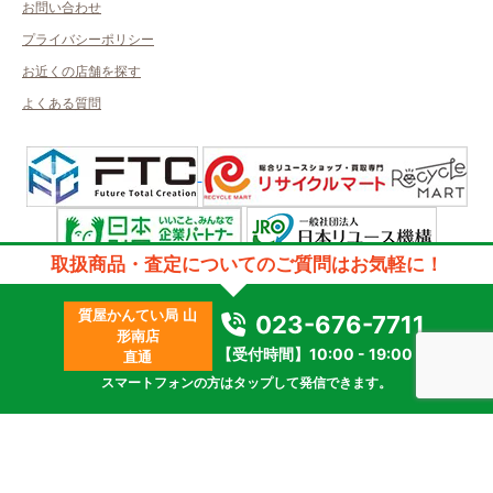
お問い合わせ
プライバシーポリシー
お近くの店舗を探す
よくある質問
取扱商品・査定についてのご質問はお気軽に！
許可管轄：山形県公安委員会
古物商許可番号：第241110000336号／取得者名：株式会社エト・アール
質屋かんてい局 山
質屋許可番号：第241010000054号／取得者名：株式会社エト・アール
023-676-7711
形南店
2023 © kanteikyoku.jp allrights reseved.
【受付時間】10:00 - 19:00
直通
スマートフォンの方はタップして発信できます。