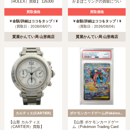
（ROLEX）買取】 126300
かまぼこリングの買取につい
デイトジャスト 41の買取に
て
ついて
買取価格
買取価格
￥金額/詳細はココをタップ！¥
￥金額/詳細はココをタップ！¥
（買取日：2026/08/07）
（買取日：2026/08/06）
質屋かんてい局 山形南店
質屋かんてい局 山形南店
カルティエ(CARTIER)
ポケモンカードゲーム(Pokémon Trading Card Game)
【山形 カルティエ
【山形 ポケモンカードゲー
（CARTIER）買取】
ム（Pokémon Trading Card