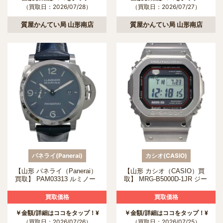
（買取日：2026/07/28）
（買取日：2026/07/27）
質屋かんてい局 山形南店
質屋かんてい局 山形南店
パネライ(Panerai)
カシオ(CASIO)
【山形 パネライ（Panerai）
【山形 カシオ（CASIO）買
買取】 PAM03313 ルミノー
取】 MRG-B5000D-1JR ジー
ル マリーナの買取について
ショックの買取について
買取価格
買取価格
￥金額/詳細はココをタップ！¥
￥金額/詳細はココをタップ！¥
（買取日：2026/07/26）
（買取日：2026/07/25）