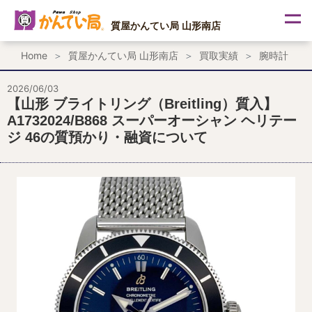
内
容
質屋かんてい局 山形南店
を
ス
Home
質屋かんてい局 山形南店
買取実績
腕時計
キ
ッ
プ
2026/06/03
【山形 ブライトリング（Breitling）質入】
A1732024/B868 スーパーオーシャン ヘリテー
ジ 46の質預かり・融資について