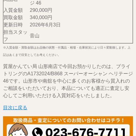
ジ 46
入質金額
290,000円
買取金額
340,000円
更新日時
2026年6月3日
担当スタッ
音山
フ
※入質金額・買取金額はお品物の状態・付属品・相場・在庫状況により日々変動致します。上
記はあくまで目安としてお考えください。
質屋かんてい局 山形南店で今回お預かりしたのは、ブライ
トリングのA1732024/B868 スーパーオーシャン ヘリテージ
46です。山形市や南舘を中心に多くのお客様から質入れの
ご相談をいただいており、本品についても適正に査定し安
心してご利用いただける入質対応をいたしました。
目次に戻る