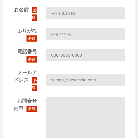
お名前
必
須
ふりがな
必須
電話番号
必須
メールア
ドレス
必
須
お問合せ
内容
必須