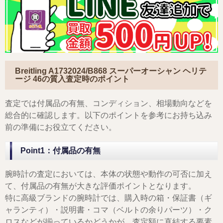
Breitling A1732024/B868 スーパーオーシャン ヘリテ
ージ 46
の質入査定時のポイント
査定では付属品の有無、コンディション、相場動向などを
総合的に確認します。以下のポイントを参考にお持ち込み
前の準備にお役立てください。
Point1：付属品の有無
腕時計の査定においては、本体の状態や動作の可否に加え
て、付属品の有無が大きな評価ポイントとなります。
特に高級ブランドの腕時計では、購入時の箱・保証書（ギ
ャランティ）・説明書・コマ（ベルトの余りパーツ）・ク
ロスなどが揃っているかどうかが、査定額に直結する要素