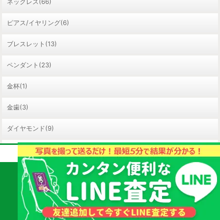
ネックレス(66)
ピアス/イヤリング(6)
ブレスレット(13)
ペンダント(23)
金杯(1)
金歯(3)
ダイヤモンド(9)
その他アクセサリー(73)
取扱商品・査定についてのご質問はお気軽に！
質屋かんてい局 山
023-676-7711
形南店
その他買取商品
【受付時間】10:00 - 19:00
直通
スマートフォンの方はタップして発信できます。
お酒(46)