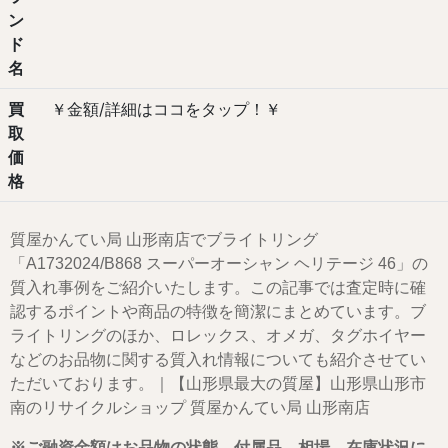
ン
ド
名
買
￥金額/詳細はココをタップ！￥
取
価
格
質屋かんてい局 山形南店でブライトリング
「A1732024/B868 スーパーオーシャン ヘリテージ 46」の
質入れ事例をご紹介いたします。この記事では査定時に確
認するポイントや商品の特徴を簡潔にまとめています。ブ
ライトリングのほか、ロレックス、オメガ、タグホイヤー
などのお品物に関する質入れ情報についても紹介させてい
ただいております。｜【山形県最大の質屋】山形県山形市
南のリサイクルショップ 質屋かんてい局 山形南店
※ご融資金額はお品物の状態、付属品、相場、在庫状況に