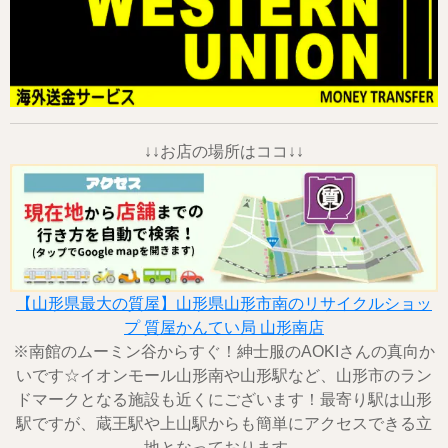
↓↓お店の場所はココ↓↓
【山形県最大の質屋】山形県山形市南のリサイクルショッ
プ 質屋かんてい局 山形南店
※南館のムーミン谷からすぐ！紳士服のAOKIさんの真向か
いです☆イオンモール山形南や山形駅など、山形市のラン
ドマークとなる施設も近くにございます！最寄り駅は山形
駅ですが、蔵王駅や上山駅からも簡単にアクセスできる立
地となっております。