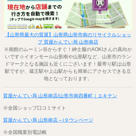
【山形県最大の質屋】山形県山形市南のリサイクルショッ
プ 質屋かんてい局 山形南店
※南館のムーミン谷からすぐ！紳士服のAOKIさんの真向か
いです☆イオンモール山形南や山形駅など、山形市のラン
ドマークとなる施設も近くにございます！最寄り駅は山形
駅ですが、蔵王駅や上山駅からも簡単にアクセスできる立
地となっております。
質屋かんてい局 山形南店/山形市南四番町｜エキテン
※全国ショップ口コミサイト
質屋かんてい局 山形南店 – iタウンページ
※全国職業別電話帳