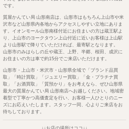
です。
質屋かんてい局 山形南店は、山形市はもちろん上山市や米
沢市など山形県内各地からアクセスしやすい立地にありま
す。イオンモール山形南様付近にお住まいの方は蔵王駅よ
り、上山市のヨークタウン上山付近に近いお客様は上山駅
より山形駅で降りていただければ、最寄駅となります。
山形市のみはらしの丘や蔵王、上野、半郷、桜田、成沢に
お住まいの方は車で約15分でご来店いただけます。
山形市・上山市・米沢市・山形県全域で「ブランド品買
取」「時計買取」「ジュエリー買取」「金・プラチナ買
取」「お酒買取」「質預かり」をお考えなら、ぜひ山形県
最大の質屋かんてい局 山形南店へお越しください。地域密
着型で丁寧かつ高価査定を行い、お客様一人ひとりのニー
ズにお応えいたします。スタッフ一同、心よりご来店をお
待ちしております。
↓↓お店の場所はココ↓↓