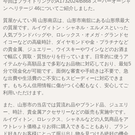
今回はブライトリングのA1732024/B868 スーパーオーシャ
ン ヘリテージ 46についてご紹介しました。
質屋かんてい局 山形南店は、山形市南舘にある山形県最大
の質屋です。ルイヴィトン・シャネル・エルメスといった
人気ブランドバッグや、ロレックス・オメガ・グランドセ
イコーなどの高級時計、ダイヤモンドや金・プラチナなど
の貴金属、ジュエリー、ウイスキーやワインなどのお酒ま
で幅広く買取・質預かりを行っています。日常的に使うア
イテムから高額品まで多彩なお品物に対応しており、最短5
分で現金化が可能です。面倒な審査や手続きは不要で、急
な出費や生活費のご不安にもスピーディーに対応できま
す。もちろん信用情報に傷がつく心配もなく、安心してご
利用いただけます。
また、山形市の当店では質流れ品やブランド品、ジュエリ
ー、時計、貴金属アクセサリーなどの販売も実施中です。
ルイヴィトン、ロレックス、シャネルなどの人気商品をア
ウトレット価格よりお得に購入できることもあり、ブラン
ド好きなお客様にとって掘り出し物を見つける絶好の機会