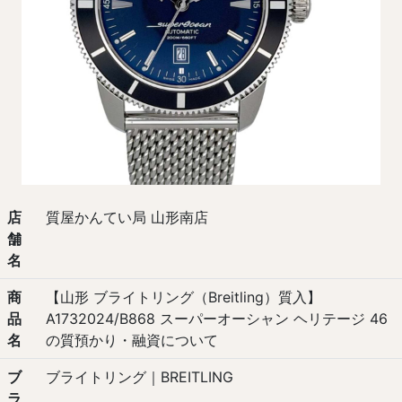
店
質屋かんてい局 山形南店
舗
名
商
【山形 ブライトリング（Breitling）質入】
品
A1732024/B868 スーパーオーシャン ヘリテージ 46
名
の質預かり・融資について
ブ
ブライトリング｜BREITLING
ラ