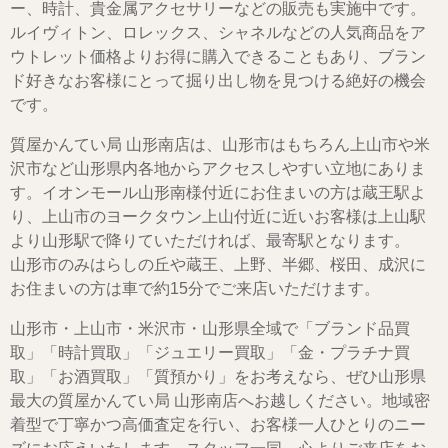
ー、時計、貴金属アクセサリーなどの販売も実施中です。
ルイヴィトン、ロレックス、シャネルなどの人気商品をア
ウトレット価格よりお得に購入できることもあり、ブラン
ド好きなお客様にとって掘り出し物を見つける絶好の機会
です。
質屋かんてい局 山形南店は、山形市はもちろん上山市や米
沢市など山形県内各地からアクセスしやすい立地にありま
す。イオンモール山形南様付近にお住まいの方は蔵王駅よ
り、上山市のヨークタウン上山付近に近いお客様は上山駅
より山形駅で降りていただければ、最寄駅となります。
山形市のみはらしの丘や蔵王、上野、半郷、桜田、成沢に
お住まいの方は車で約15分でご来店いただけます。
山形市・上山市・米沢市・山形県全域で「ブランド品買
取」「時計買取」「ジュエリー買取」「金・プラチナ買
取」「お酒買取」「質預かり」をお考えなら、ぜひ山形県
最大の質屋かんてい局 山形南店へお越しください。地域密
着型で丁寧かつ高価査定を行い、お客様一人ひとりのニー