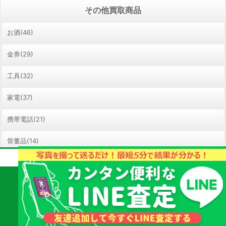
その他買取商品
お酒(46)
金券(29)
工具(32)
家電(37)
携帯電話(21)
骨董品(14)
取扱商品・査定についてのご質問はお気軽に！
ホビー/おもちゃ(26)
質屋かんてい局 山
023-676-7711
教材(1)
形南店
【受付時間】10:00 - 19:00
直通
ライター(2)
スマートフォンの方はタップして発信できます。