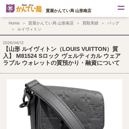
内
容
質屋かんてい局 山形南店
を
ス
Home
質屋かんてい局 山形南店
買取実績
バッグ
キ
ルイヴィトン
ッ
プ
2026/04/12
【山形 ルイヴィトン（LOUIS VUITTON）質
入】 M81524 Sロック ヴェルティカル ウェア
ラブル ウォレットの質預かり・融資について