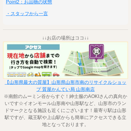
Point2：お品物の状態
・スタッフから一言
↓↓お店の場所はココ↓↓
【山形県最大の質屋】山形県山形市南のリサイクルショッ
プ 質屋かんてい局 山形南店
※南館のムーミン谷からすぐ！紳士服のAOKIさんの真向か
いです☆イオンモール山形南や山形駅など、山形市のラン
ドマークとなる施設も近くにございます！最寄り駅は山形
駅ですが、蔵王駅や上山駅からも簡単にアクセスできる立
地となっております。