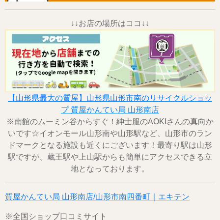
↓↓お店の場所はココ↓↓
【山形県最大の質屋】山形県山形市南のリサイクルショッ
プ 質屋かんてい局 山形南店
※南館のムーミン谷からすぐ！紳士服のAOKIさんの真向か
いです☆イオンモール山形南や山形駅など、山形市のラン
ドマークとなる施設も近くにございます！最寄り駅は山形
駅ですが、蔵王駅や上山駅からも簡単にアクセスできる立
地となっております。
質屋かんてい局 山形南店/山形市南四番町｜エキテン
※全国ショップ口コミサイト