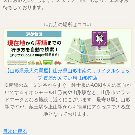
ズにお応えいたします。スタッフ一同、心よりご来店をお
待ちしております。
↓↓お店の場所はココ↓↓
【山形県最大の質屋】山形県山形市南のリサイクルショッ
プ 質屋かんてい局 山形南店
※南館のムーミン谷からすぐ！紳士服のAOKIさんの真向か
いです☆イオンモール山形南や山形駅など、山形市のラン
ドマークとなる施設も近くにございます！最寄り駅は山形
駅ですが、蔵王駅や上山駅からも簡単にアクセスできる立
地となっております。
目次に戻る