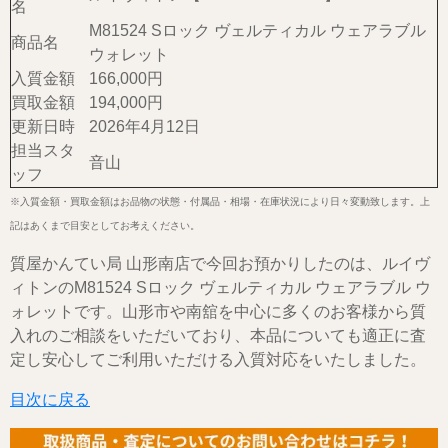
名
M81524 Sロック ヴェルティカル ウェアラブル
商品名
ウォレット
入質金額
166,000円
買取金額
194,000円
更新日時
2026年4月12日
担当スタ
音山
ッフ
※入質金額・買取金額はお品物の状態・付属品・相場・在庫状況により日々変動致します。上
記はあくまで目安としてお考えください。
質屋かんてい局 山形南店で今回お預かりしたのは、ルイヴ
ィトンのM81524 Sロック ヴェルティカル ウェアラブル ウ
ォレットです。山形市や南舘を中心に多くのお客様から質
入れのご相談をいただいており、本品についても適正に査
定し安心してご利用いただける入質対応をいたしました。
目次に戻る