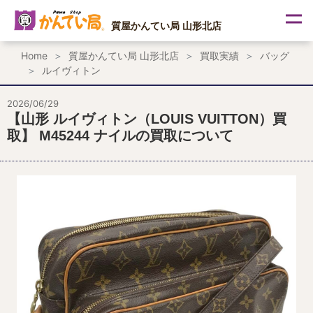
内
容
質屋かんてい局 山形北店
を
ス
Home
質屋かんてい局 山形北店
買取実績
バッグ
キ
ルイヴィトン
ッ
プ
2026/06/29
【山形 ルイヴィトン（LOUIS VUITTON）買
取】 M45244 ナイルの買取について