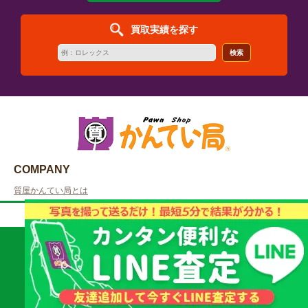
買取実績を探す
検索
COMPANY
質屋かんてい局とは
企業情報
取扱商品・査定についてのご質問はお気軽に！
社会貢献活動
質屋かんてい局 山
023-665-4784
加盟店募集
形北店
【受付時間】10:00 - 19:00
物件情報募集
直通
スマートフォンの方はタップして発信できます。
SERVICE