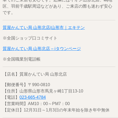
区、羽前千歳駅周辺などがあり、ご来店の際も迷わず安心
です。
質屋かんてい局 山形北店/山形市｜エキテン
※全国ショップ口コミサイト
質屋かんてい局 山形北店 – iタウンページ
※全国職業別電話帳
【店名】質屋かんてい局 山形北店
【郵便番号】〒990-0810
【住所】山形県山形市馬見ヶ崎1丁目13-10
【電話】
023-665-4784
【営業時間】AM10：00～PM7：00
【定休日】12月31日～1月3日の年末年始を除き年中無休