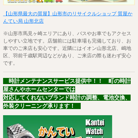
【山形県最大の質屋】山形市のリサイクルショップ 質屋か
んてい局 山形北店
※山形市馬見ヶ崎エリアにあり、バスやお車でもアクセス
しやすい立地です。店舗前には駐車場も完備しており、お
車でのご来店も安心です。近隣にはイオン山形北店、嶋地
区、羽前千歳駅周辺などがあり、ご来店の際も迷わず安心
です。
時計メンテナンスサービス提供中！！ 町の時計
屋さんやホームセンターでは
対応してくれないブランド時計の調整、電池交換、
外装クリーニング承ります！